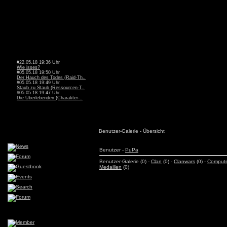
#22.05.18 19:36 Uhr
Wie isses?
#05.05.18 19:50 Uhr
Der Hauch des Todes (Raid-Th..
#05.05.18 19:49 Uhr
Staub zu Staub (Ressourcen-T..
#05.05.18 19:47 Uhr
Die Überlebenden (Charakter-..
Benutzer-Galerie - Übersicht
Benutzer -
PuPa
Benutzer-Galerie (0) -
Clan
(0) -
Clanwars
(0) -
Comput
Medaillen
(0)