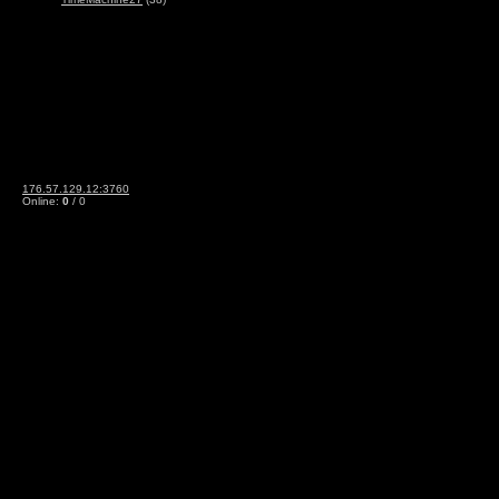
176.57.129.12:3760
Online:
0
/ 0