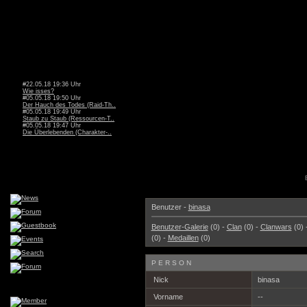
#22.05.18 19:36 Uhr
Wie isses?
#05.05.18 19:50 Uhr
Der Hauch des Todes (Raid-Th..
#05.05.18 19:49 Uhr
Staub zu Staub (Ressourcen-T..
#05.05.18 19:47 Uhr
Die Überlebenden (Charakter-..
Benutzer -
binasa
Benutzer-Galerie
(0) -
Clan
(0) -
Clanwars
(0) 
(0) -
Medaillen
(0)
PERSON
Nick
binasa
Vorname
--