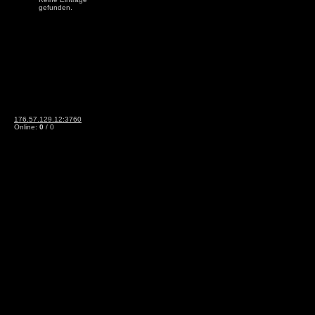
gefunden.
176.57.129.12:3760
Online:
0
/ 0