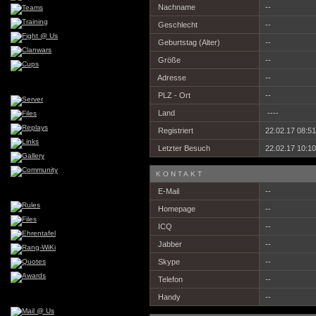
Nachname
--
Geschlecht
--
Geburtstag (Alter)
--
Größe
--
Adresse
--
PLZ - Ort
--
Land
----
Registriert
22.02.17 08:51
Letzter Besuch
22.02.17 10:10
KONTAKT
E-Mail
--
Homepage
--
ICQ
--
Jabber
--
Skype
--
Telefon
--
Handy
--