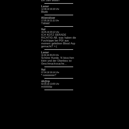
Ein Jahr Blubb? ^^
Lucur
12.08.18 16:16 Uhr
Blubb
Alienslicer
17.05.18 21:11 Uhr
Tiiihiiiii!
Vul
16.05.18 20:12 Uhr
ICH KOTZ GERADE
RICHTIG AB. was haben die
Furzköppe bei PGI aus
meinem geliebten Blood Asp
gemacht? >:(
Lucur
11.04.18 20:23 Uhr
Schöne Hunde. N bisschen
klein und der Überbiss ist
Geschmackssache...
Vul
07.04.18 16:14 Uhr
*-seeeeeee?
sh@rp
02.04.18 13:05 Uhr
möööööp