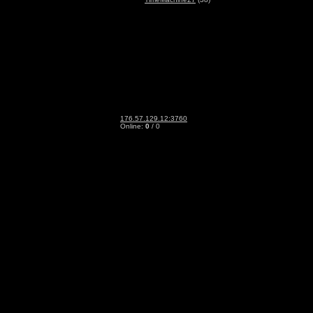
176.57.129.12:3760
Online:
0
/ 0