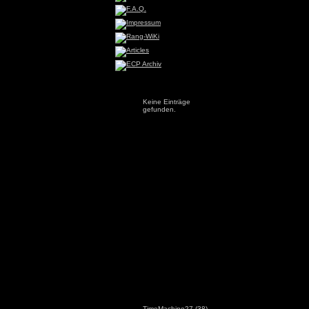
Keine Einträge
gefunden.
TimeMachine27
(38)