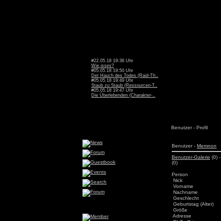
#22.05.18 19:36 Uhr
Wie isses?
#05.05.18 19:50 Uhr
Der Hauch des Todes (Raid-Th..
#05.05.18 19:49 Uhr
Staub zu Staub (Ressourcen-T..
#05.05.18 19:47 Uhr
Die Überlebenden (Charakter-..
Benutzer - Profil
Benutzer -
Memnon
Benutzer-Galerie
(0) 
(0)
Person
Nick
Vorname
Nachname
Geschlecht
Geburtstag (Alter)
Größe
Adresse