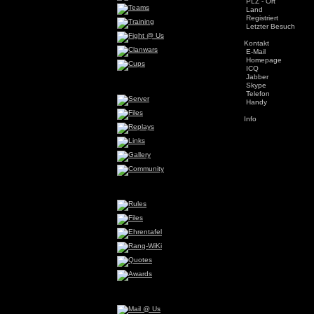
PLZ - Ort
Land
Registriert
Letzter Besuch
Kontakt
E-Mail
Homepage
ICQ
Jabber
Skype
Telefon
Handy
Info