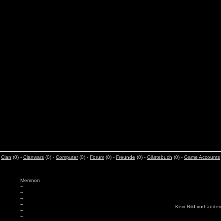
-
Clan
(0) -
Clanwars
(0) -
Computer
(0) -
Forum
(0) -
Freunde
(0) -
Gästebuch
(0) -
Game Accounts
Memnon
--
--
--
--
Kein Bild vorhande
--
--