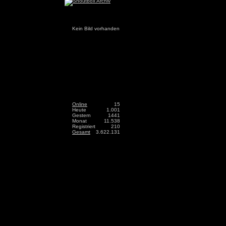
Kein Bild vorhanden
Online
15
Heute
1.001
Gestern
1441
Monat
11.538
Registriert
210
Gesamt
3.622.131