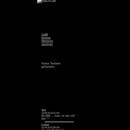
JuliB
binasa
Memnon
sandyzq
Keine Termine
gefunden
Vul
13.09.19 18:12 Uhr
BLUBB ... man, ist das still
hier ^^
Lucur
01.09.19 22:39 Uhr