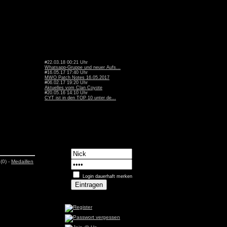
#22.03.18 00:21 Uhr
Whatsapp-Gruppe und neuer Aufs...
#16.05.17 17:40 Uhr
MWO Patch Notes 16.05.2017
#06.02.17 19:20 Uhr
Aktuelles vom Clan Coyote
#20.05.16 14:10 Uhr
CYT ist in den TOP 10 unter de...
(0) -
Medaillen
Login dauerhaft merken
n