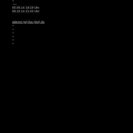
--
----
05.09.14 19:19 Uhr
09.10.14 21:43 Uhr
sklemm (at) live (dot) de
--
--
--
--
--
--