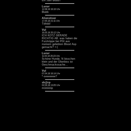
Ein Jahr Blubb? ^^
Lucur
12.08.18 16:16 Uhr
Blubb
Alienslicer
17.05.18 21:11 Uhr
Tiiihiiiii!
Vul
16.05.18 20:12 Uhr
ICH KOTZ GERADE
RICHTIG AB. was haben die
Furzköppe bei PGI aus
meinem geliebten Blood Asp
gemacht? >:(
Lucur
11.04.18 20:23 Uhr
Schöne Hunde. N bisschen
klein und der Überbiss ist
Geschmackssache...
Vul
07.04.18 16:14 Uhr
*-seeeeeee?
sh@rp
02.04.18 13:05 Uhr
möööööp