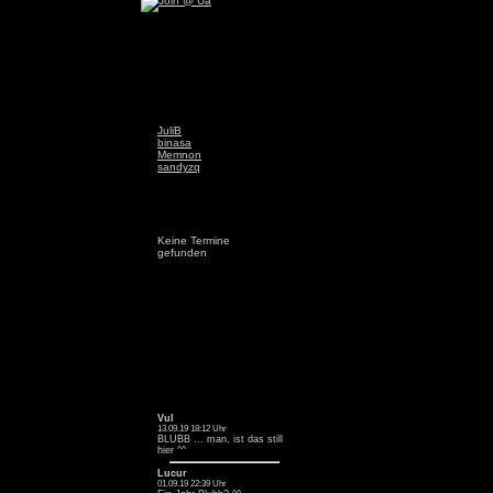
JuliB
binasa
Memnon
sandyzq
Keine Termine
gefunden
Vul
13.09.19 18:12 Uhr
BLUBB ... man, ist das still
hier ^^
Lucur
01.09.19 22:39 Uhr