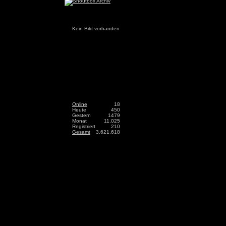
Kein Bild vorhanden
Online
18
Heute
450
Gestern
1479
Monat
11.025
Registriert
210
Gesamt
3.621.618