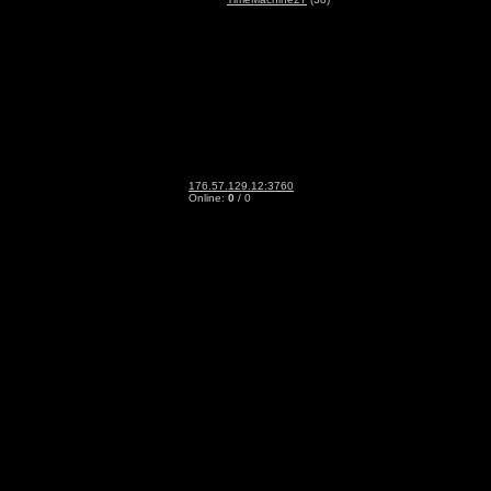
176.57.129.12:3760
Online:
0
/ 0