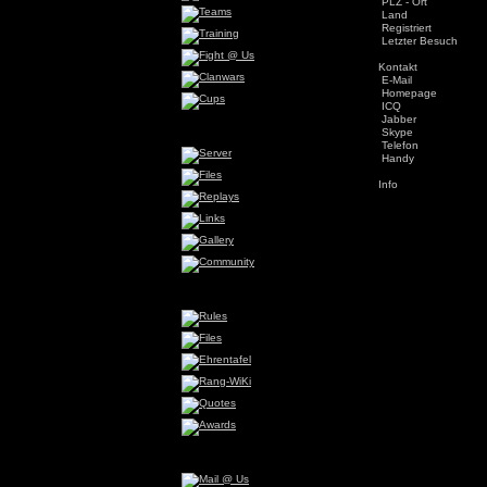
PLZ - Ort
Land
Registriert
Letzter Besuch
Kontakt
E-Mail
Homepage
ICQ
Jabber
Skype
Telefon
Handy
Info