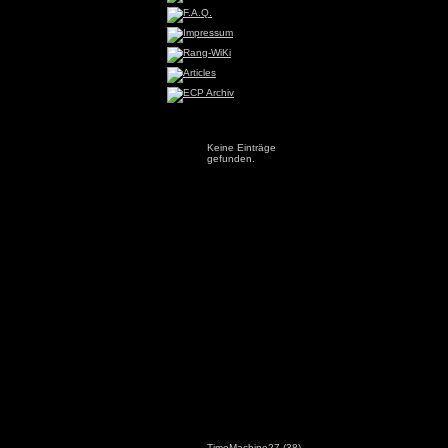
Keine Einträge
gefunden.
TimeMachine27
(38)