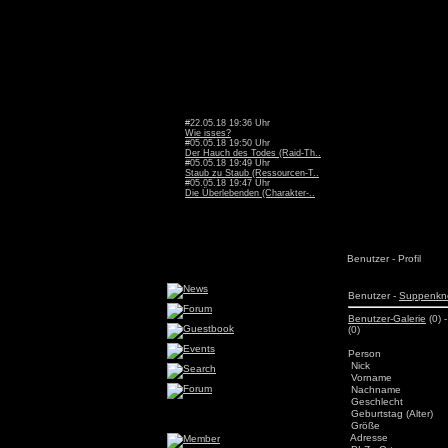
#22.05.18 19:36 Uhr
Wie isses?
#05.05.18 19:50 Uhr
Der Hauch des Todes (Raid-Th..
#05.05.18 19:49 Uhr
Staub zu Staub (Ressourcen-T..
#05.05.18 19:47 Uhr
Die Überlebenden (Charakter-..
Benutzer - Profil
Benutzer -
Suppenkn
Benutzer-Galerie
(0) 
(0)
Person
Nick
Vorname
Nachname
Geschlecht
Geburtstag (Alter)
Größe
Adresse