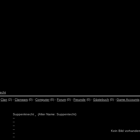
echt
-
Clan
(2) -
Clanwars
(0) -
Computer
(0) -
Forum
(0) -
Freunde
(0) -
Gästebuch
(0) -
Game Accounts
Suppenknecht
(Alter Name: Suppentecht)
--
--
--
--
Kein Bild vorhande
--
--