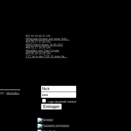
#22.03.18 00:21 Uhr
Whatsapp-Gruppe und neuer Aufs...
#16.05.17 17:40 Uhr
MWO Patch Notes 16.05.2017
#06.02.17 19:20 Uhr
Aktuelles vom Clan Coyote
#20.05.16 14:10 Uhr
CYT ist in den TOP 10 unter de...
(0) -
Medaillen
Login dauerhaft merken
n