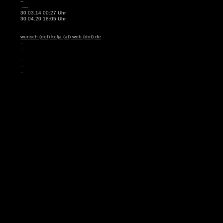
--
----
30.03.14 00:27 Uhr
30.04.20 18:05 Uhr
wunsch (dot) kolja (at) web (dot) de
--
--
--
--
--
--