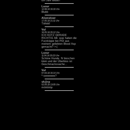
Ein Jahr Blubb? ^^
Lucur
12.08.18 16:16 Uhr
Blubb
Alienslicer
17.05.18 21:11 Uhr
Tiiihiiiii!
Vul
16.05.18 20:12 Uhr
ICH KOTZ GERADE
RICHTIG AB. was haben die
Furzköppe bei PGI aus
meinem geliebten Blood Asp
gemacht? >:(
Lucur
11.04.18 20:23 Uhr
Schöne Hunde. N bisschen
klein und der Überbiss ist
Geschmackssache...
Vul
07.04.18 16:14 Uhr
*-seeeeeee?
sh@rp
02.04.18 13:05 Uhr
möööööp