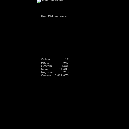
Kein Bild vorhanden
Online
17
Heute
946
Gestern
1441
Monat
11.483
Registriert
210
Gesamt
3.622.076