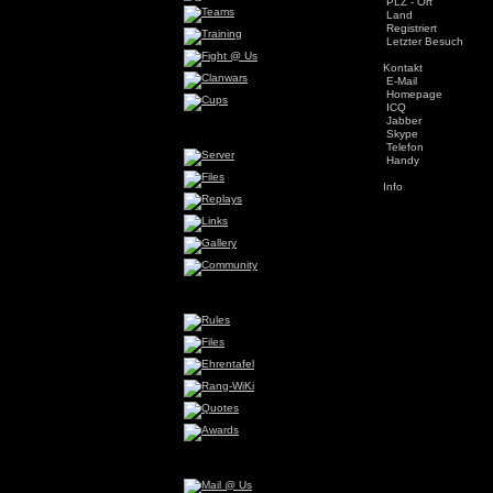
PLZ - Ort
Land
Registriert
Letzter Besuch
Kontakt
E-Mail
Homepage
ICQ
Jabber
Skype
Telefon
Handy
Info