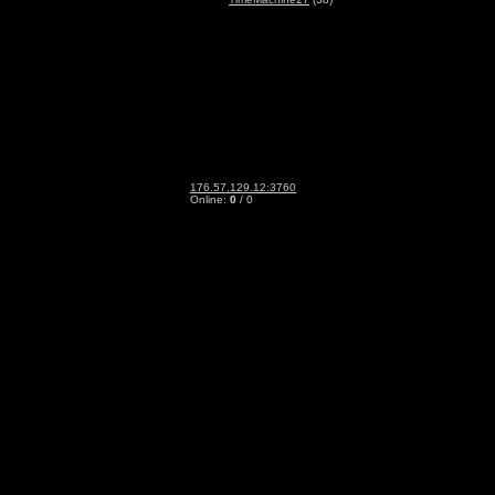
176.57.129.12:3760
Online:
0
/ 0