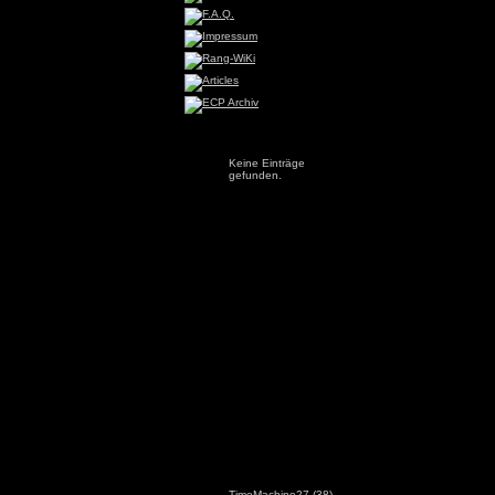
Keine Einträge
gefunden.
TimeMachine27
(38)