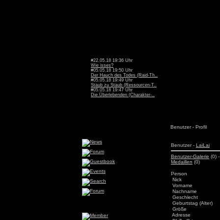
#22.05.18 19:36 Uhr
Wie isses?
#05.05.18 19:50 Uhr
Der Hauch des Todes (Raid-Th..
#05.05.18 19:49 Uhr
Staub zu Staub (Ressourcen-T..
#05.05.18 19:47 Uhr
Die Überlebenden (Charakter-..
Benutzer - Profil
Benutzer -
LaiLai
Benutzer-Galerie
(0) 
Medaillen
(0)
Person
Nick
Vorname
Nachname
Geschlecht
Geburtstag (Alter)
Größe
Adresse