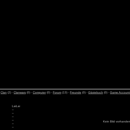
-
Clan
(2) -
Clanwars
(0) -
Computer
(0) -
Forum
(13) -
Freunde
(0) -
Gästebuch
(0) -
Game Account
LaiLai
--
--
--
--
Kein Bild vorhande
--
--