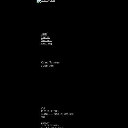
JuliB
binasa
Memnon
sandyzq
Keine Termine
gefunden
Vul
13.09.19 18:12 Uhr
BLUBB ... man, ist das still
hier ^^
Lucur
01.09.19 22:39 Uhr