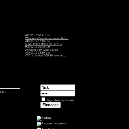
#22.03.18 00:21 Uhr
Whatsapp-Gruppe und neuer Aufs...
#16.05.17 17:40 Uhr
MWO Patch Notes 16.05.2017
#06.02.17 19:20 Uhr
Aktuelles vom Clan Coyote
#20.05.16 14:10 Uhr
CYT ist in den TOP 10 unter de...
s
(0) -
Login dauerhaft merken
n