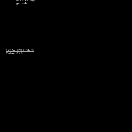
gefunden.
176.57.129.12:3760
Online:
0
/ 0