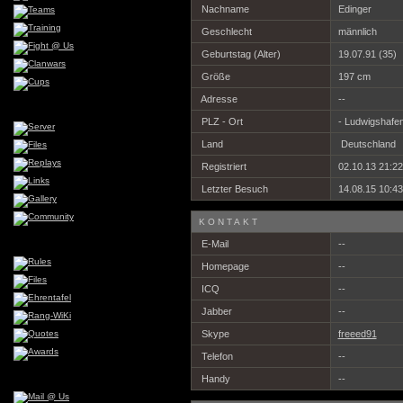
Nachname
Edinger
Geschlecht
männlich
Geburtstag (Alter)
19.07.91 (35)
Größe
197 cm
Adresse
--
PLZ - Ort
- Ludwigshafe
Land
Deutschland
Registriert
02.10.13 21:22
Letzter Besuch
14.08.15 10:43
KONTAKT
E-Mail
--
Homepage
--
ICQ
--
Jabber
--
Skype
freeed91
Telefon
--
Handy
--