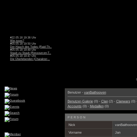
#22.05.18 19:36 Uhr
Wie isses?
#05.05.18 19:50 Uhr
Der Hauch des Todes (Raid-Th..
#05.05.18 19:49 Uhr
Staub zu Staub (Ressourcen-T..
#05.05.18 19:47 Uhr
Die Überlebenden (Charakter-..
Benutzer -
vanBaithooven
Benutzer-Galerie
(0) -
Clan
(2) -
Clanwars
(0) 
Accounts
(0) -
Medaillen
(0)
PERSON
Nick
vanBaithoove
Vorname
Jan