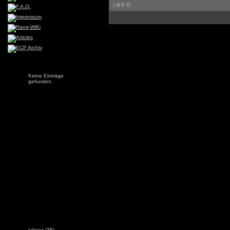
INFO
Keine Einträge
gefunden.
jukeez
(35)