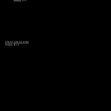
176.57.129.12:3760
Online:
0
/ 0