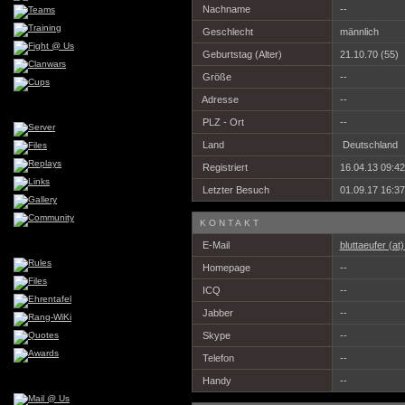
Nachname
--
Geschlecht
männlich
Geburtstag (Alter)
21.10.70 (55)
Größe
--
Adresse
--
PLZ - Ort
--
Land
Deutschland
Registriert
16.04.13 09:42
Letzter Besuch
01.09.17 16:37
KONTAKT
E-Mail
bluttaeufer (at
Homepage
--
ICQ
--
Jabber
--
Skype
--
Telefon
--
Handy
--