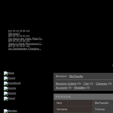
#22.05.18 19:36 Uhr
Wie isses?
#05.05.18 19:50 Uhr
Der Hauch des Todes (Raid-Th..
#05.05.18 19:49 Uhr
Staub zu Staub (Ressourcen-T..
#05.05.18 19:47 Uhr
Die Überlebenden (Charakter-..
Benutzer -
BlutTaeufer
Benutzer-Galerie
(0) -
Clan
(2) -
Clanwars
(0) 
Accounts
(0) -
Medaillen
(0)
PERSON
Nick
BlutTaeufer
Vorname
Thomas