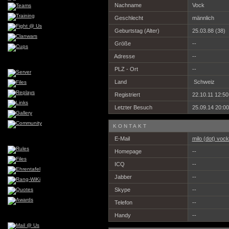
Nachname
Vock
Geschlecht
männlich
Geburtstag (Alter)
25.03.88 (38)
Größe
--
Adresse
--
PLZ - Ort
--
Land
Schweiz
Registriert
22.10.11 12:50
Letzter Besuch
25.09.14 20:00
KONTAKT
E-Mail
milo (dot) vock
Homepage
--
ICQ
--
Jabber
--
Skype
--
Telefon
--
Handy
--