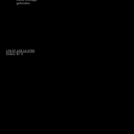
gefunden.
176.57.129.12:3760
Online:
0
/ 0