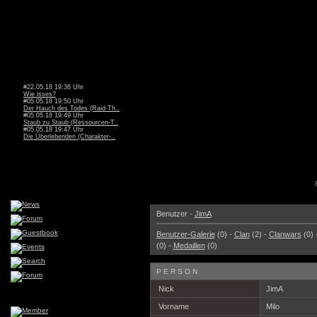
#22.05.18 19:36 Uhr
Wie isses?
#05.05.18 19:50 Uhr
Der Hauch des Todes (Raid-Th..
#05.05.18 19:49 Uhr
Staub zu Staub (Ressourcen-T..
#05.05.18 19:47 Uhr
Die Überlebenden (Charakter-..
Benutzer -
JimA
Benutzer-Galerie
(0) -
Clan
(2) -
Clanwars
(0) 
(0) -
Medaillen
(0)
PERSON
Nick
JimA
Vorname
Milo