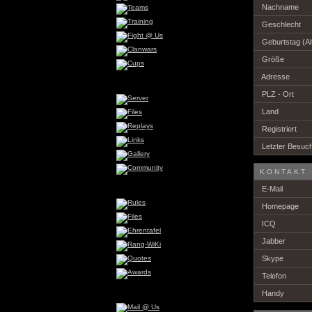
Nachname
Geschlecht
Geburtstag (Al
Größe
Adresse
PLZ - Ort
Land
Registriert
Letzter Besuc
KONTAKT
E-Mail
Homepage
ICQ
Jabber
Skype
Telefon
Handy