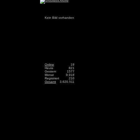
Kein Bild vorhanden
Online
19
Heute
821
Gestern
1577
Monat
9.918
Registriert
210
Gesamt
3.620.511