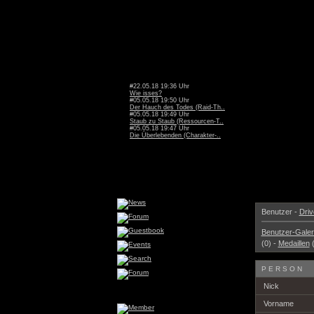
#22.05.18 19:36 Uhr
Wie isses?
#05.05.18 19:50 Uhr
Der Hauch des Todes (Raid-Th..
#05.05.18 19:49 Uhr
Staub zu Staub (Ressourcen-T..
#05.05.18 19:47 Uhr
Die Überlebenden (Charakter-..
Benutzer -
Driv
Benutzer-Galer
(0) -
Medaillen
(
PERSON
Nick
Vorname