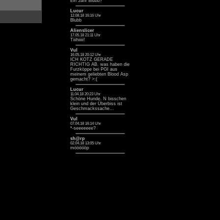
Ein Jahr Blubb? ^^
Lucur
12.08.18 16:16 Uhr
Blubb
Alienslicer
17.05.18 21:11 Uhr
Tiiihiiiii!
Vul
16.05.18 20:12 Uhr
ICH KOTZ GERADE
RICHTIG AB. was haben die
Furzköppe bei PGI aus
meinem geliebten Blood Asp
gemacht? >:(
Lucur
11.04.18 20:23 Uhr
Schöne Hunde. N bisschen
klein und der Überbiss ist
Geschmackssache...
Vul
07.04.18 16:14 Uhr
*-seeeeeee?
sh@rp
02.04.18 13:05 Uhr
möööööp