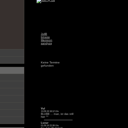
JuliB
binasa
Memnon
sandyzq
Keine Termine
gefunden
Vul
13.09.19 18:12 Uhr
BLUBB ... man, ist das still
hier ^^
Lucur
01.09.19 22:39 Uhr