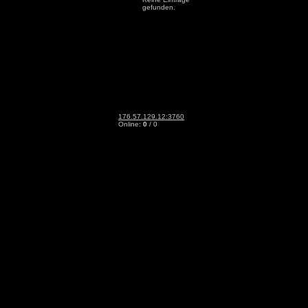
gefunden.
176.57.129.12:3760
Online:
0
/ 0