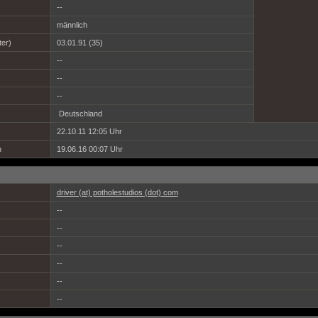
--
männlich
ter)
03.01.91 (35)
--
--
--
Deutschland
22.10.11 12:05 Uhr
h
19.06.16 00:07 Uhr
driver (at) potholestudios (dot) com
--
--
--
--
--
--