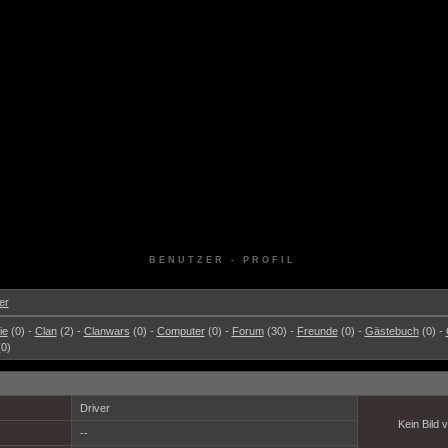
BENUTZER - PROFIL
er
ie
(0) -
Clan
(2) -
Clanwars
(0) -
Computer
(0) -
Forum
(30) -
Freunde
(0) -
Gästebuch
(0) -
0)
Driver
Kein Bild
--