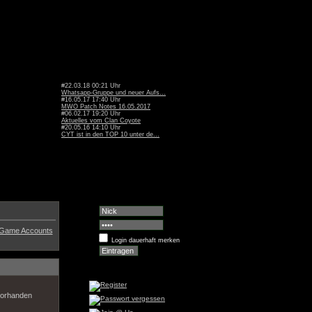
#22.03.18 00:21 Uhr
Whatsapp-Gruppe und neuer Aufs...
#16.05.17 17:40 Uhr
MWO Patch Notes 16.05.2017
#06.02.17 19:20 Uhr
Aktuelles vom Clan Coyote
#20.05.16 14:10 Uhr
CYT ist in den TOP 10 unter de...
Game Accounts
Login dauerhaft merken
 vorhanden