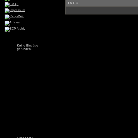
INFO
Keine Einträge
gefunden.
jukeez
(35)