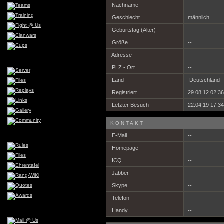
Nachname
--
Geschlecht
männlich
Geburtstag (Alter)
--
Größe
--
Adresse
--
PLZ - Ort
--
Land
Deutschland
Registriert
29.08.12 02:36
Letzter Besuch
22.04.19 17:34
KONTAKT
E-Mail
--
Homepage
--
ICQ
--
Jabber
--
Skype
--
Telefon
--
Handy
--