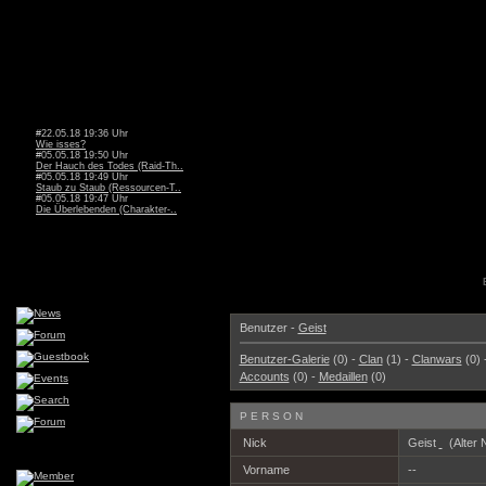
#22.05.18 19:36 Uhr
Wie isses?
#05.05.18 19:50 Uhr
Der Hauch des Todes (Raid-Th..
#05.05.18 19:49 Uhr
Staub zu Staub (Ressourcen-T..
#05.05.18 19:47 Uhr
Die Überlebenden (Charakter-..
Benutzer -
Geist
Benutzer-Galerie
(0) -
Clan
(1) -
Clanwars
(0) 
Accounts
(0) -
Medaillen
(0)
PERSON
Nick
Geist
(Alter 
Vorname
--