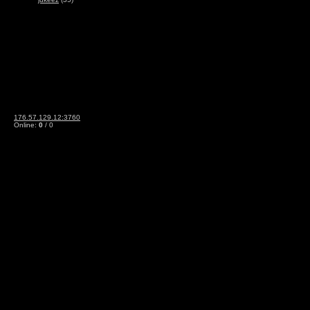
176.57.129.12:3760
Online:
0
/ 0