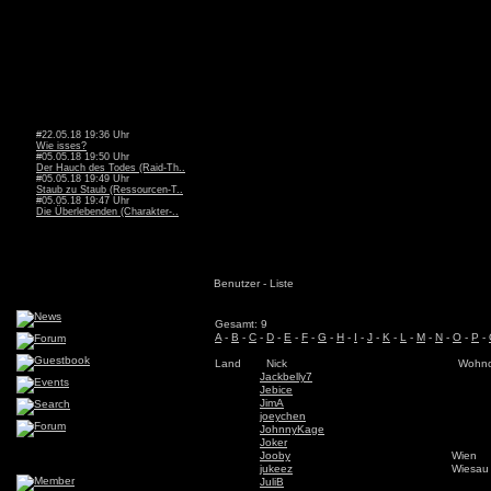
#22.05.18 19:36 Uhr
Wie isses?
#05.05.18 19:50 Uhr
Der Hauch des Todes (Raid-Th..
#05.05.18 19:49 Uhr
Staub zu Staub (Ressourcen-T..
#05.05.18 19:47 Uhr
Die Überlebenden (Charakter-..
Benutzer - Liste
Gesamt: 9
A
-
B
-
C
-
D
-
E
-
F
-
G
-
H
-
I
-
J
-
K
-
L
-
M
-
N
-
O
-
P
-
Land
Nick
Wohno
Jackbelly7
Jebice
JimA
joeychen
JohnnyKage
Joker
Jooby
Wien
jukeez
Wiesau
JuliB