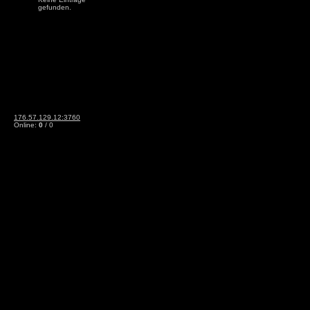
gefunden.
176.57.129.12:3760
Online:
0
/ 0