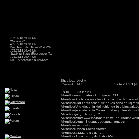
#22.05.18 19:36 Uhr
Wie isses?
#05.05.18 19:50 Uhr
Der Hauch des Todes (Raid-Th..
#05.05.18 19:49 Uhr
Staub zu Staub (Ressourcen-T..
#05.05.18 19:47 Uhr
Die Überlebenden (Charakter-..
Shoutbox - Archiv
Gesamt: 3147
Seite
<
1
2
3
[4]
Nick
Nachricht
Alienslicer
was... sehe ich da gerade???
Alienslicer
Auch von mir alles Gute zum Lieblingsversc
Alienslicer
und,habts schon die neuen server ausprobi
Alienslicer
Und wieder in kiel, fehlende bus-klimaanlage
Alienslicer
jetzt wieder in Ordnung, aber gc hat sich wo
Alienslicer
jungs, training?^^
Alienslicer
http://www.megabots.com/ und Träume wer
Alienslicer
Leute, Bluuuuuuuuuutnamentests!
Alienslicer
doch nicht
Alienslicer
Deneb Kaitos claimed!
Alienslicer
aaaaand it's gone...
Alienslicer
Jawohl shal, die hab ich^^