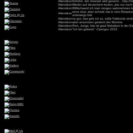
Alienslicer
höhöhö, der cheetah wird genervt... http
Alienslicer
Wieder auf deutschem boden, jetz nur noch
Alienslicer
WWschwerd ich train morgen wahrnehmen 
nene shal, aber schreib mal in nem Reiseb
Alienslicer
unterwegs bist
Alienslicer
na gut, das geb ich zu, süße Faltboote sin
Alienslicer
aber ansonsten gewinnt der Wumms
Alienslicer
Ähm, Jungs, hier ist grad Nobalixor in der E
Alienslicer
"Ich bin gebeint" -Caengor, 2015