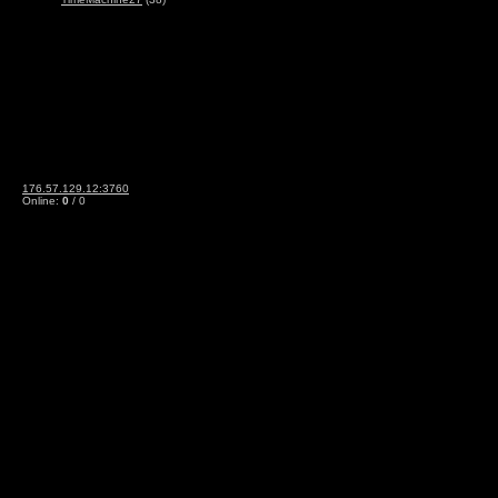
176.57.129.12:3760
Online:
0
/ 0