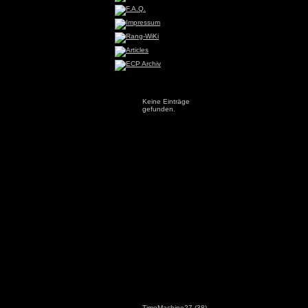
Keine Einträge
gefunden.
TimeMachine27
(38)