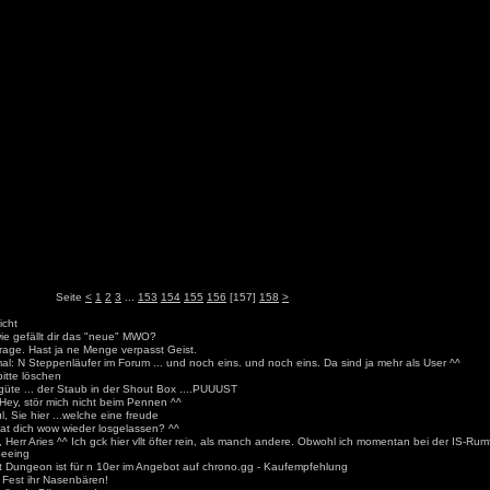
Seite
<
1
2
3
...
153
154
155
156
[157]
158
>
icht
ie gefällt dir das "neue" MWO?
rage. Hast ja ne Menge verpasst Geist.
al: N Steppenläufer im Forum ... und noch eins. und noch eins. Da sind ja mehr als User ^^
bitte löschen
güte ... der Staub in der Shout Box ....PUUUST
 Hey, stör mich nicht beim Pennen ^^
l, Sie hier ...welche eine freude
Hat dich wow wieder losgelassen? ^^
 Herr Aries ^^ Ich gck hier vllt öfter rein, als manch andere. Obwohl ich momentan bei der IS-Rumf
Seeing
t Dungeon ist für n 10er im Angebot auf chrono.gg - Kaufempfehlung
 Fest ihr Nasenbären!