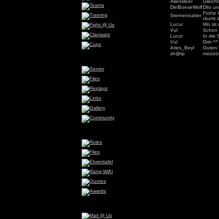
Alienslicer
Gleichf
DerBoeseWolf
Dito u
Frohe 
Sternennatter
räumt 
Lucur
Wo ist 
Vul
Schon 
Lucur
In die
Vul
Drin ^^
Aries_Beyl
Guten
sh@rp
möööö