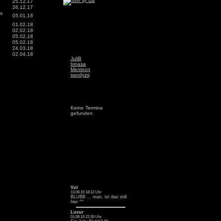
25.12.17
26.12.17
ss
05.01.18
01.02.18
02.02.18
05.02.18
05.02.18
24.03.18
02.04.18
JuliB
binasa
Memnon
sandyzq
Keine Termine
gefunden
Vul
13.09.19 18:12 Uhr
BLUBB ... man, ist das still
hier ^^
Lucur
01.09.19 22:39 Uhr