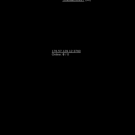
176.57.129.12:3760
Online:
0
/ 0