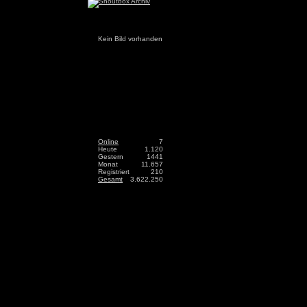
Kein Bild vorhanden
Online
7
Heute
1.120
Gestern
1441
Monat
11.657
Registriert
210
Gesamt
3.622.250