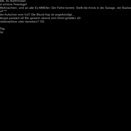
alls, du Bärennase!
nd schöne Feiertage!
Weihnachten. und an alle Ex-MWOler: Der Fafnir kommt. Stellt die Annis in die Garage, der Bada
auf ^^
der Aufschrei vom Vul? Die Blood Asp ist angekündigt...
längst passiert xD Bin gestern abend vom Stuhl gefallen xD
 Sabberpfütze oder daneben? XD
 Tag
öp