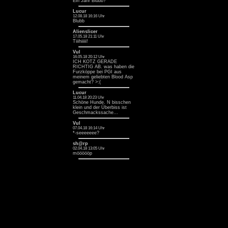
Ein Jahr Blubb? ^^
Lucur
12.08.18 16:16 Uhr
Blubb
Alienslicer
17.05.18 21:11 Uhr
Tiiihiiiii!
Vul
16.05.18 20:12 Uhr
ICH KOTZ GERADE
RICHTIG AB. was haben die
Furzköppe bei PGI aus
meinem geliebten Blood Asp
gemacht? >:(
Lucur
11.04.18 20:23 Uhr
Schöne Hunde. N bisschen
klein und der Überbiss ist
Geschmackssache...
Vul
07.04.18 16:14 Uhr
*-seeeeeee?
sh@rp
02.04.18 13:05 Uhr
möööööp