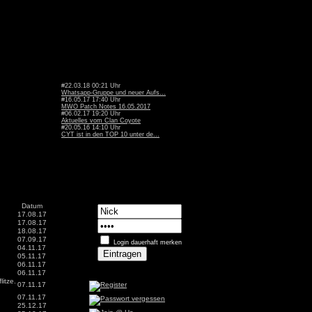
#22.03.18 00:21 Uhr
Whatsapp-Gruppe und neuer Aufs...
#16.05.17 17:40 Uhr
MWO Patch Notes 16.05.2017
#06.02.17 19:20 Uhr
Aktuelles vom Clan Coyote
#20.05.16 14:10 Uhr
CYT ist in den TOP 10 unter de...
Datum
17.08.17
17.08.17
18.08.17
07.09.17
Login dauerhaft merken
04.11.17
05.11.17
06.11.17
06.11.17
litze.
07.11.17
07.11.17
25.12.17