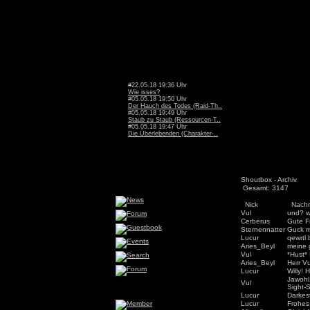
#22.05.18 19:36 Uhr
Wie isses?
#05.05.18 19:50 Uhr
Der Hauch des Todes (Raid-Th..
#05.05.18 19:49 Uhr
Staub zu Staub (Ressourcen-T..
#05.05.18 19:47 Uhr
Die Überlebenden (Charakter-..
Shoutbox - Archiv
Gesamt: 3147
Nick
Nachr
Vul
und? w
Cerberus
Gute F
Sternennatter
Guck m
Lucur
qewrtl 
Aries_Beyl
meine 
Vul
*Hust*
Aries_Beyl
Herr Vu
Lucur
Willy! 
Jawohl,
Vul
Sight-
Lucur
Darkes
Lucur
Frohes