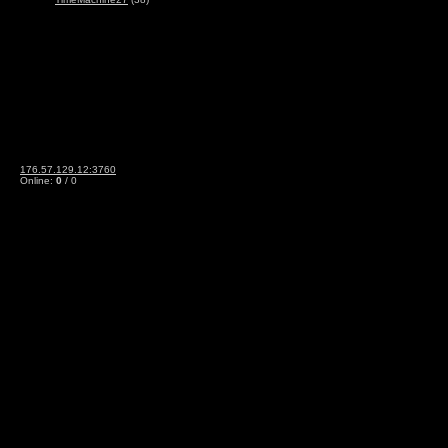
176.57.129.12:3760
Online:
0
/ 0