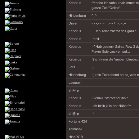
Keberus
^^ nene ich schau halt immer ma
ganze Zeit "Online"
Hindenburg
^_^
Driver
-.- -.- -. -.. ..--- / ..-. - .--
Keberus
-.- Ich sollte zuerst das ganze 
Keberus
*snif
Keberus
:-/ Hab gestern Saints Row 3 du
Player Spiel zocken soll...
Keberus
:'( ich kann die Vauban Blaupa
Lars
:(
Hindenburg
:( kein Feierabend heute, watt n
Laeusel
sh@rp
Keberus
Genau, "Verbrennt ihn!"
Keberus
Ich bleib ja in der Nähe ^^
sh@rp
:*
Fortuna.424
Tamashii
HiasRGB