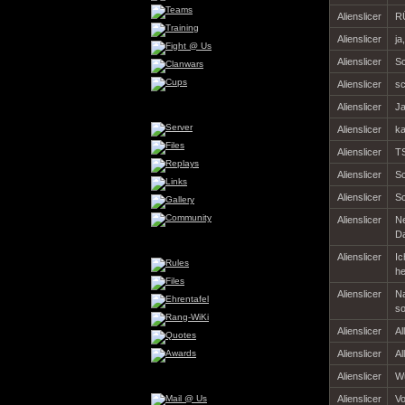
Alienslicer
R
Alienslicer
ja
Alienslicer
Sc
Alienslicer
sc
Alienslicer
Ja
Alienslicer
ka
Alienslicer
TS
Alienslicer
Sc
Alienslicer
Sc
Alienslicer
Ne
Da
Alienslicer
Ic
he
Alienslicer
Na
so
Alienslicer
Al
Alienslicer
Al
Alienslicer
Wu
Alienslicer
Vo