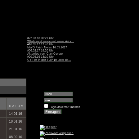
#22.03.18 00:21 Uhr
Whatsapp-Gruppe und neuer Aufs...
#16.05.17 17:40 Uhr
MWO Patch Notes 16.05.2017
#06.02.17 19:20 Uhr
Aktuelles vom Clan Coyote
#20.05.16 14:10 Uhr
CYT ist in den TOP 10 unter de...
DATUM
Login dauerhaft merken
14.01.16
18.01.16
21.01.16
08.02.16