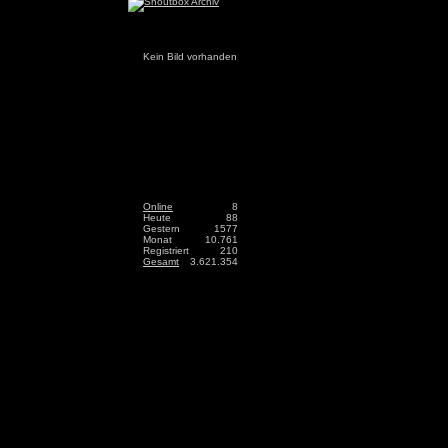
Kein Bild vorhanden
Online
8
Heute
88
Gestern
1577
Monat
10.761
Registriert
210
Gesamt
3.621.354