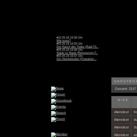
#22.05.18 19:36 Uhr
Wie isses?
#05.05.18 19:50 Uhr
Der Hauch des Todes (Raid-Th..
#05.05.18 19:49 Uhr
Staub zu Staub (Ressourcen-T..
#05.05.18 19:47 Uhr
Die Überlebenden (Charakter-..
SHOUTBOX
Gesamt: 3147
NICK
Alienslicer
Ko
Alienslicer
du
Alienslicer
Sc
Alienslicer
wu