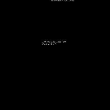
176.57.129.12:3760
Online:
0
/ 0