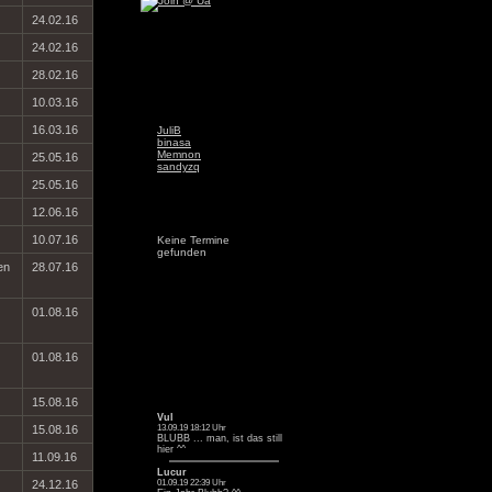
24.02.16
24.02.16
28.02.16
10.03.16
16.03.16
JuliB
binasa
Memnon
25.05.16
sandyzq
25.05.16
12.06.16
10.07.16
Keine Termine
gefunden
en
28.07.16
01.08.16
01.08.16
15.08.16
Vul
15.08.16
13.09.19 18:12 Uhr
BLUBB ... man, ist das still
hier ^^
11.09.16
Lucur
24.12.16
01.09.19 22:39 Uhr