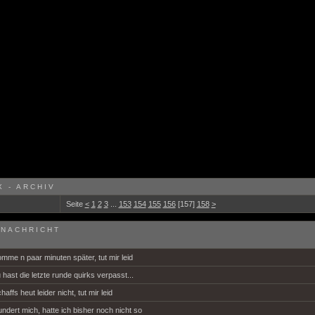
 - ARCHIV
Seite
<
1
2
3
...
153
154
155
156
[157]
158
>
NACHRICHT
mme n paar minuten später, tut mir leid
 hast die letzte runde quirks verpasst...
haffs heut leider nicht, tut mir leid
ndert mich, hatte ich bisher noch nicht so