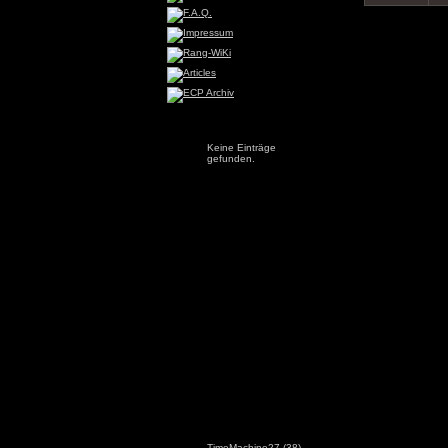
Keine Einträge
gefunden.
TimeMachine27
(38)