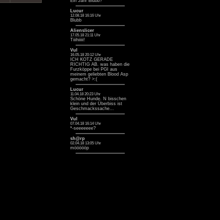
Ein Jahr Blubb? ^^
Lucur
12.08.18 16:16 Uhr
Blubb
Alienslicer
17.05.18 21:11 Uhr
Tiiihiiiii!
Vul
16.05.18 20:12 Uhr
ICH KOTZ GERADE
RICHTIG AB. was haben die
Furzköppe bei PGI aus
meinem geliebten Blood Asp
gemacht? >:(
Lucur
11.04.18 20:23 Uhr
Schöne Hunde. N bisschen
klein und der Überbiss ist
Geschmackssache...
Vul
07.04.18 16:14 Uhr
*-seeeeeee?
sh@rp
02.04.18 13:05 Uhr
möööööp