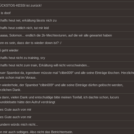
ÜCKSTOß-KESSI ist zurück!
, is doof
haffs heut net, erkältung lässts nich zu
haffs heut zeitlich nich, tut mir leid
aaaa, Solomon... endlich die 2k-Mechtexturen, auf die wir alle gewartet haben
nn es sein, dass der ts wieder down ist? :/
 geht wieder
haffs heut nicht zu training, sry
haffs heut nicht zum train, Erkältung will nicht verschwinden...
uer Spambot da, irgendwer müsste mal "clibin009" und alle seine Einträge löschen. Herzlich
nk schon mal im Voraus.
h wiederhole, der Spambot "clibin009" und alle seine Einträge dürfen gelöscht werden,
rzlichen Dank.
 dann, vielen Dank und entschuldige bitte meinen Tonfall, ich dachte schon, lucurs
unddebatte hätte den Aufruf verdrängt
les Gute auch von mir
les Gute auch von mir
ndern würds mich nicht...
n mir auch selbiges. Also nicht das Betrichtertsein.