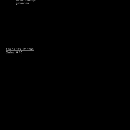
gefunden.
176.57.129.12:3760
Online:
0
/ 0