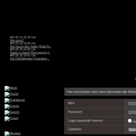
#22.05.18 19:36 Uhr
Wie isses?
#05.05.18 19:50 Uhr
Der Hauch des Todes (Raid-Th..
#05.05.18 19:49 Uhr
Staub zu Staub (Ressourcen-T..
#05.05.18 19:47 Uhr
Die Überlebenden (Charakter-..
Hier erscheinen nach dem Absenden alle Meld
Nick
Passwort
Login dauerhaft merken
J
Optionen