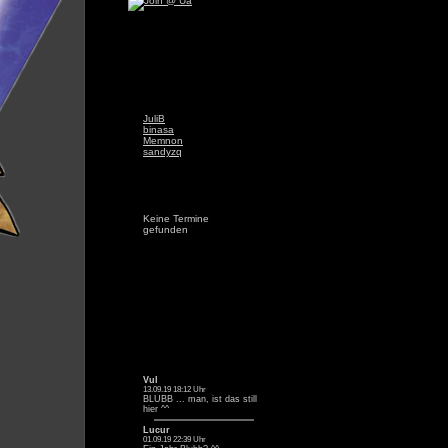
JuliB
binasa
Memnon
sandyzq
Keine Termine
gefunden
Vul
13.09.19 18:12 Uhr
BLUBB ... man, ist das still
hier ^^
Lucur
01.09.19 22:39 Uhr