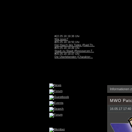
#22.05.18 19:36 Uhr
Wie isses?
#05.05.18 19:50 Uhr
Der Hauch des Todes (Raid-Th..
#05.05.18 19:49 Uhr
Staub zu Staub (Ressourcen-T..
#05.05.18 19:47 Uhr
Die Überlebenden (Charakter-..
Informationen 
MWO Patc
16.05.17 17:40