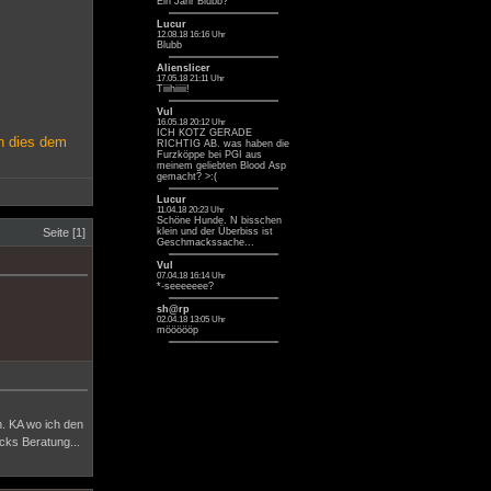
Ein Jahr Blubb? ^^
Lucur
12.08.18 16:16 Uhr
Blubb
Alienslicer
17.05.18 21:11 Uhr
Tiiihiiiii!
Vul
16.05.18 20:12 Uhr
ICH KOTZ GERADE
rn dies dem
RICHTIG AB. was haben die
Furzköppe bei PGI aus
meinem geliebten Blood Asp
gemacht? >:(
Lucur
11.04.18 20:23 Uhr
Schöne Hunde. N bisschen
Seite [1]
klein und der Überbiss ist
Geschmackssache...
Vul
07.04.18 16:14 Uhr
*-seeeeeee?
sh@rp
02.04.18 13:05 Uhr
möööööp
en. KA wo ich den
cks Beratung...