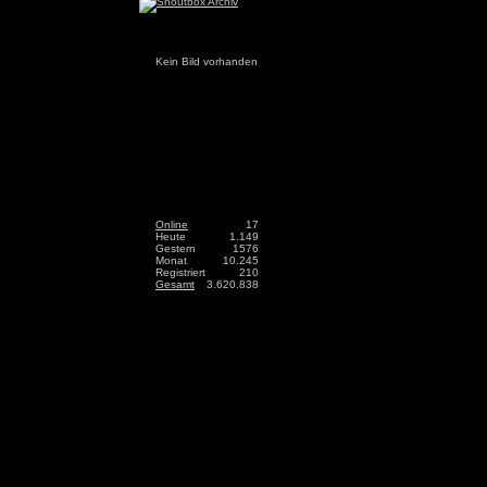
Kein Bild vorhanden
Online
17
Heute
1.149
Gestern
1576
Monat
10.245
Registriert
210
Gesamt
3.620.838