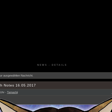
NEWS - DETAILS
zur ausgewählten Nachricht.
h Notes 16.05.2017
 Uhr -
Tamashii