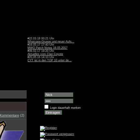
#22.03.18 00:21 Uhr
Whatsapp-Gruppe und neuer Aufs...
#16.05.17 17:40 Uhr
MWO Patch Notes 16.05.2017
#06.02.17 19:20 Uhr
Aktuelles vom Clan Coyote
#20.05.16 14:10 Uhr
CYT ist in den TOP 10 unter de...
Login dauerhaft merken
Kommentare
(2)