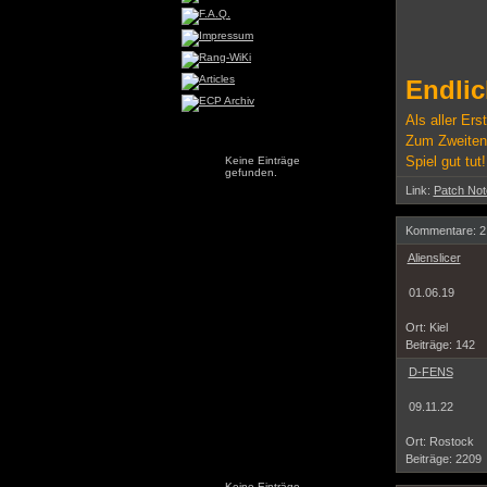
Endlic
Als aller Er
Zum Zweiten,
Spiel gut tut!
Keine Einträge
gefunden.
Link:
Patch Not
Kommentare: 2
Alienslicer
01.06.19
Ort: Kiel
Beiträge: 142
D-FENS
09.11.22
Ort: Rostock
Beiträge: 2209
Keine Einträge