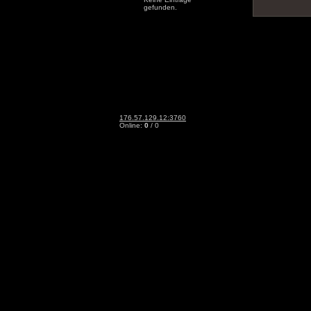
gefunden.
176.57.129.12:3760
Online:
0
/ 0