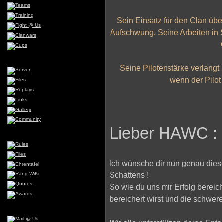
Sein Einsatz für den Clan übe
Aufschwung. Seine Arbeiten in
Seine Pilotenstärke verlangt 
wenn der Pilot 
Lieber HAWC :
Ich wünsche dir nun genau diese
Schattens !
So wie du uns mir Erfolg bereich
bereichert wirst und die schwere