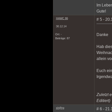
Im Leben
Gute!
HAWC 86
# 5 - 20
30.12.14
Danke
Ort: -
Beiträge: 87
Hab dies
Weihnach
allein v
Euch ein 
Irgendwa
Zuletzt e
Editiert)
sh@rp
# 6 - 21