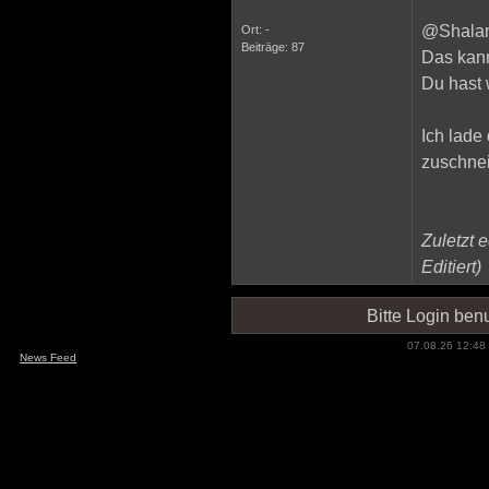
@Shalan
Ort: -
Beiträge: 87
Das kann
Du hast 
Ich lade
zuschnei
Zuletzt e
Editiert)
Bitte Login be
07.08.26 12:48
News Feed