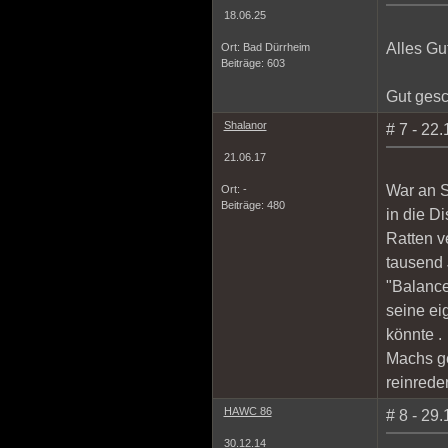
18.06.25
Alles Gu
Ort: Bad Dürrheim
Beiträge: 603
Gut gesc
Shalanor
# 7 - 22
21.06.17
War an S
Ort: -
Beiträge: 480
in die D
Ratten v
tausend 
"Balance
seine ei
könnte
.
Machs ge
reinrede
HAWC 86
# 8 - 29
30.12.14