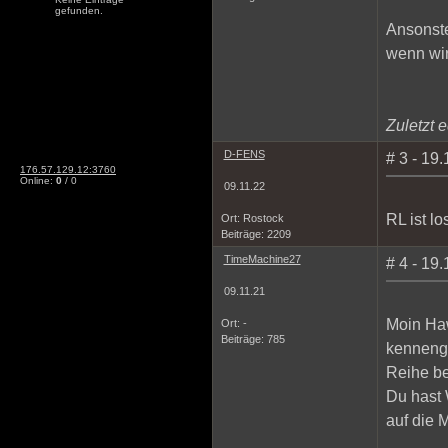
gefunden.
Ansonste
wenn wir
Zuletzt e
D-FENS
# 3 - 19
176.57.129.12:3760
Online:
0
/ 0
09.11.22
RL ist lo
Ort: Rostock
Beiträge: 2209
TimeMachine27
# 4 - 19
09.11.21
Moin Haw
Ort: -
Beiträge: 785
kennenge
Reihe b
Du hast W
auf die 