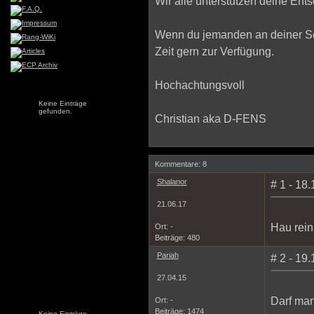
Wir alle unterstützen deine Ent
Wenn du jemanden an deiner Sei
Zeit gern zur Verfügung.
Hochachtungsvoll
Keine Einträge
gefunden.
Christian aka D-FENS
Kommentare: 8
Shalanor
# 1 - 18
21.06.17
Hau rein
Ort: -
Beiträge: 480
Pariah
# 2 - 19
27.04.15
Darf man 
Ort: -
Beiträge: 1474
Keine Einträge