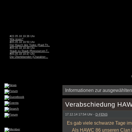
#22.05.18 19:36 Uhr
Wie isses?
#05.05.18 19:50 Uhr
Der Hauch des Todes (Raid-Th..
#05.05.18 19:49 Uhr
Staub zu Staub (Ressourcen-T..
#05.05.18 19:47 Uhr
Die Überlebenden (Charakter-..
Informationen zur ausgewählten
Verabschiedung HA
17.12.14 17:54 Uhr -
D-FENS
Es gab viele schwarze Tage im
Als HAWC 86 unseren Clan be