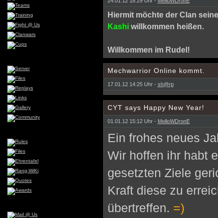
24.01.12 18:29 Uhr -
MelloWDronE
Hiermit möchte der Clan sein
Kashi
willkommen heißen.
Willkommen im Rudel!
Mechwarrior Online kommt.
17.01.12 14:25 Uhr -
sh@rp
CYT says Happy New Year!
01.01.12 15:12 Uhr -
MelloWDronE
Ein frohes neues Ja
Wir hoffen ihr habt 
gesetzten Ziele ger
Kraft diese zu errei
übertreffen.
=)