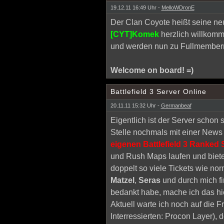
19.12.11 16:49 Uhr -
MelloWDronE
Der Clan Coyote heißt seine ne
[CYT]Komek
herzlich willkomm
und werden nun zu Fullmembern
Welcome on board! =)
Battlefield 3 Server Online
20.11.11 15:32 Uhr -
Germanbeaf
Eigentlich ist der Server schon 
Stelle nochmals mit einer News
eigenen Battlefield 3 Ranked 
und Rush Maps laufen und biet
doppelt so viele Tickets wie nor
Matzel
,
Seras
und durch mich fi
bedankt habe, mache ich das hie
Aktuell warte ich noch auf die F
Interressierten: Procon Layer), 