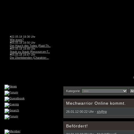
#22.05.18 19:36 Uhr
Wie isses?
#05.05.18 19:50 Uhr
Der Hauch des Todes (Raid-Th..
#05.05.18 19:49 Uhr
Staub zu Staub (Ressourcen-T..
#05.05.18 19:47 Uhr
Die Überlebenden (Charakter-..
Kategorie
Mechwarrior Online kommt.
26.01.12 00:22 Uhr -
sh@rp
Befördert!