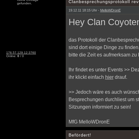
Clanbesprechungsprotokoll rev
gefunden.
19.12.11 18:15 Uhr -
MelloWDronE
Hey Clan Coyote
das Protokoll der Clanbesprechun
sind dort einige Dinge zu finde
176.57.129.12:3760
bitte die Zeit es aufmerksam zu 
Online:
0
/ 0
Ihr findet es unter Events >>
ihr klickt einfach
hier
drauf.
>> Jedoch wäre es auch wünsc
Besprechungen durchliest um st
Sitzungen informiert zu sein!
MfG MelloWDronE
Befördert!