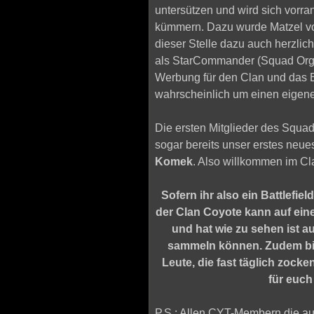
untersützen und wird sich vorra
kümmern. Dazu wurde Matzel v
dieser Stelle dazu auch herzlic
als StarCommander (Squad Orga)
Werbung für den Clan und das
wahrscheinlich um einen eigen
Die ersten Mitglieder des Squa
sogar bereits unser erstes neue
Komek
. Also willkommen im C
Sofern ihr also ein Battlefie
der Clan Coyote kann auf eine
und hat wie zu sehen ist a
sammeln können. Zudem biet
Leute, die fast täglich zock
für euch
P.S.: Allen CYT-Membern die a