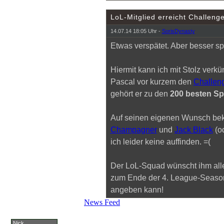
LoL-Mitglied erreicht Challenge
14.07.14 18:05 Uhr -
SorisDynasty
Etwas verspätet. Aber besser spä
Hiermit kann ich mit Stolz ver
Pascal vor kurzem den
Challeng
gehört er zu den
200 besten Sp
Auf seinen eigenen Wunsch be
Champagner
und
Jack Black
(od
ich leider keine auffinden. =(
Der LoL-Squad wünscht ihm alle
zum Ende der 4. League-Season 
angeben kann!
News Feed