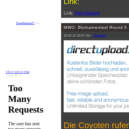
Link:
Link:
Hier klicken!
TimeMachine27
(38)
MWO- Blutnamentest Round 5
16.03.15 23:57 Uhr -
Tamashii
176.57.129.12:3760
Online:
0
/ 0
Die Coyoten rufe