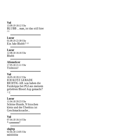
Vul
13.09.19 18:12 Uhr
BLUBB ... man, ist das still hier
^^
Lucur
01.09.19 22:39 Uhr
Ein Jahr Blubb? ^^
Lucur
12.08.18 16:16 Uhr
Blubb
Alienslicer
17.05.18 21:11 Uhr
Tiiihiiiii!
Vul
16.05.18 20:12 Uhr
ICH KOTZ GERADE
RICHTIG AB. was haben die
Furzköppe bei PGI aus meinem
geliebten Blood Asp gemacht?
>:(
Lucur
11.04.18 20:23 Uhr
Schöne Hunde. N bisschen
klein und der Überbiss ist
Geschmackssache...
Vul
07.04.18 16:14 Uhr
*-seeeeeee?
sh@rp
02.04.18 13:05 Uhr
möööööp