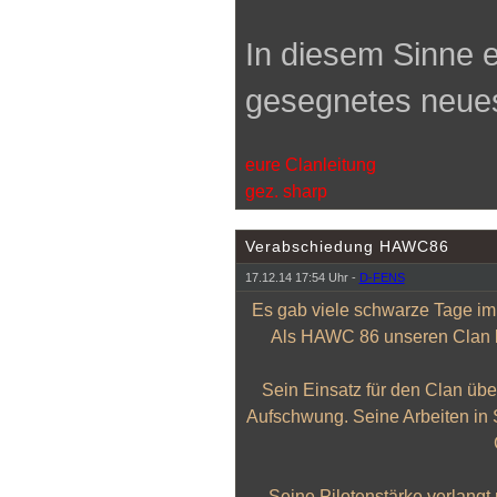
In diesem Sinne e
gesegnetes neues
eure Clanleitung
gez. sharp
Verabschiedung HAWC86
17.12.14 17:54 Uhr -
D-FENS
Es gab viele schwarze Tage im
Als HAWC 86 unseren Clan be
Sein Einsatz für den Clan übe
Aufschwung. Seine Arbeiten in
Seine Pilotenstärke verlangt 