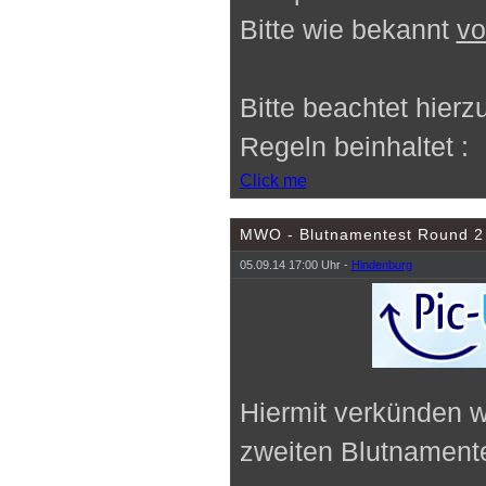
Bitte wie bekannt
vo
Bitte beachtet hierz
Regeln beinhaltet
:
Click me
MWO - Blutnamentest Round 2
05.09.14 17:00 Uhr -
Hindenburg
Hiermit verkünden w
zweiten Blutnamente