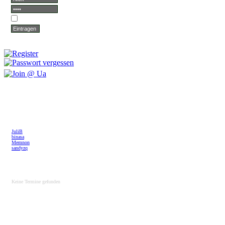
Login dauerhaft merken
JuliB
binasa
Memnon
sandyzq
Keine Termine gefunden