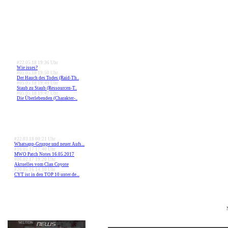
#22.05.18 19:36 Uhr
Wie isses?
#05.05.18 19:50 Uhr
Der Hauch des Todes (Raid-Th..
#05.05.18 19:49 Uhr
Staub zu Staub (Ressourcen-T..
#05.05.18 19:47 Uhr
Die Überlebenden (Charakter-..
#22.03.18 00:21 Uhr
Whatsapp-Gruppe und neuer Aufs...
#16.05.17 17:40 Uhr
MWO Patch Notes 16.05.2017
#06.02.17 19:20 Uhr
Aktuelles vom Clan Coyote
#20.05.16 14:10 Uhr
CYT ist in den TOP 10 unter de...