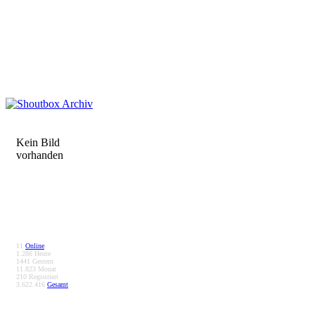
Kein Bild
vorhanden
11
Online
1.286
Heute
1441
Gestern
11.823
Monat
210
Registriert
3.622.416
Gesamt