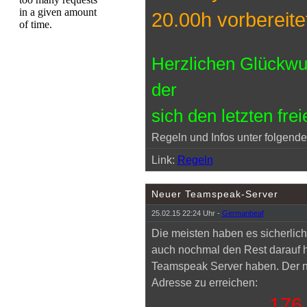
20.00h vorbereite
Herzlichen Glückwu
der
sich den letzten fre
Regeln und Infos unter folgend
Link:
Regeln
Neuer Teamspeak-Server
25.02.15 22:24 Uhr -
Germanbeaf
Die meisten haben es sicherlic
auch nochmal den Rest darauf h
Teamspeak Server haben. Der ne
Adresse zu erreichen:
176