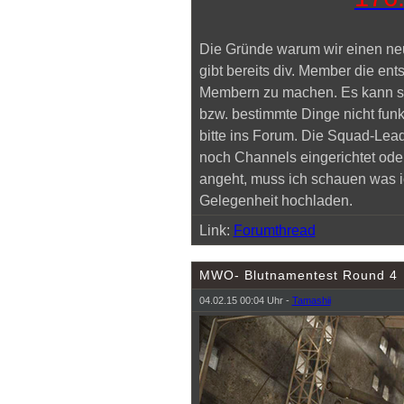
Die Gründe warum wir einen ne
gibt bereits div. Member die e
Membern zu machen. Es kann se
bzw. bestimmte Dinge nicht funkt
bitte ins Forum. Die Squad-Lead
noch Channels eingerichtet od
angeht, muss ich schauen was i
Gelegenheit hochladen.
Link:
Forumthread
MWO- Blutnamentest Round 4
04.02.15 00:04 Uhr -
Tamashii