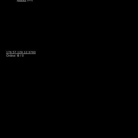
176.57.129.12:3760
Online:
0
/ 0