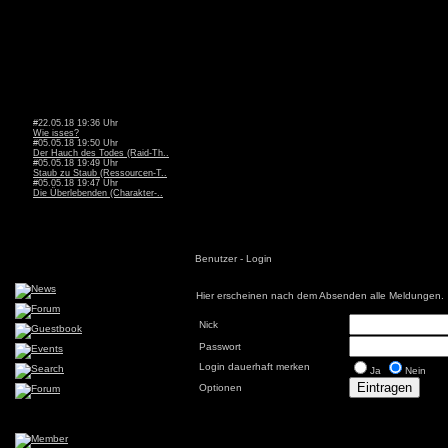
#22.05.18 19:36 Uhr
Wie isses?
#05.05.18 19:50 Uhr
Der Hauch des Todes (Raid-Th..
#05.05.18 19:49 Uhr
Staub zu Staub (Ressourcen-T..
#05.05.18 19:47 Uhr
Die Überlebenden (Charakter-..
Benutzer - Login
Hier erscheinen nach dem Absenden alle Meldungen.
Nick
Passwort
Login dauerhaft merken
Ja
Nein
Optionen