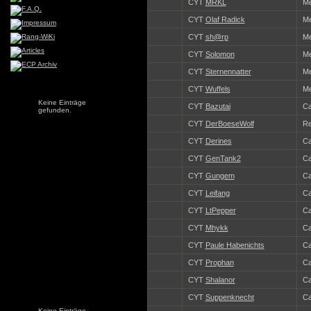
CYT
MRKL
Me
CYT
Olaf Radick
Me
CYT
sh@rp
Me
CYT
Solomon
Me
CYT
Sternennatter
Me
CYT
Wuffels
Me
Keine Einträge
CYT
Bazutai
Ca
gefunden.
CYT
DerBoeseWolf
Re
CYT
Derines
Ca
CYT
GenTank2
Ca
CYT
Gungem
Ca
CYT
Leifang
Ca
CYT
LtPepper
Ca
CYT
Mhykk
Ca
CYT
Paule Habenichts
Ca
CYT
Prophan
Ca
CYT
Shalanor
Ca
CYT
Suppenknecht
Ca
Keine Einträge