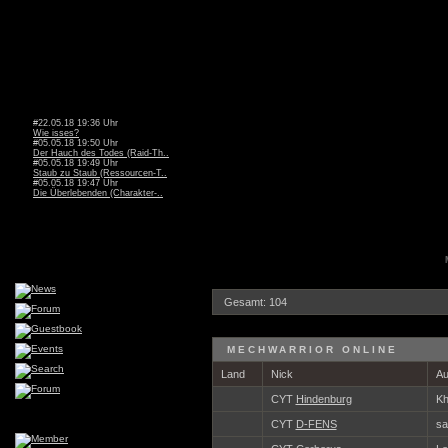
#22.05.18 19:36 Uhr
Wie isses?
#05.05.18 19:50 Uhr
Der Hauch des Todes (Raid-Th..
#05.05.18 19:49 Uhr
Staub zu Staub (Ressourcen-T..
#05.05.18 19:47 Uhr
Die Überlebenden (Charakter-..
Gesamt: 104
MECHWARRIOR ONLINE
Land
Nick
Au
CYT
Hindenburg
Kh
CYT
D-FENS
sa