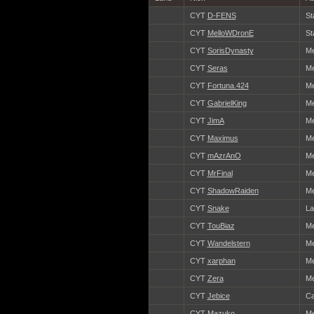
CYT
D-FENS
St
CYT
MelloWDronE
St
CYT
SorisDynasty
Me
CYT
Seras
Me
CYT
Fortuna.424
Me
CYT
GabrielKing
Me
CYT
JimA
Me
CYT
Maximus
Me
CYT
mAzrAnO
Me
CYT
MrFinal
Me
CYT
ShadowRaiden
Me
CYT
Snake
La
CYT
TouBiaz
Me
CYT
Wandelstern
Me
CYT
xarphan
Me
CYT
Zera
Me
CYT
Jebice
Ca
CYT
Mazuko
Me