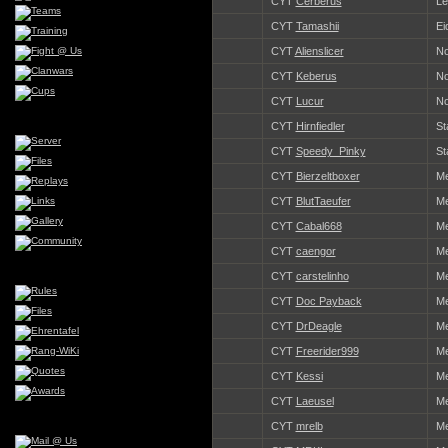
CYT
Cerberus
Le
CYT
Tamashii
Ei
CYT
Alienslicer
No
CYT
Keberus
No
CYT
Lucur
No
CYT
Hirnfiedler
St
CYT
Speedy_Pinky
St
CYT
Bierzeltboxer
Me
CYT
BlutTaeufer
Me
CYT
Cabal668
Me
CYT
caengor
Me
CYT
carstelinho
Me
CYT
Doc Payback
Me
CYT
DrDeagle
Me
CYT
Freerider999
Me
CYT
Kessi
Me
CYT
Laeusel
Me
CYT
mrelb
Me