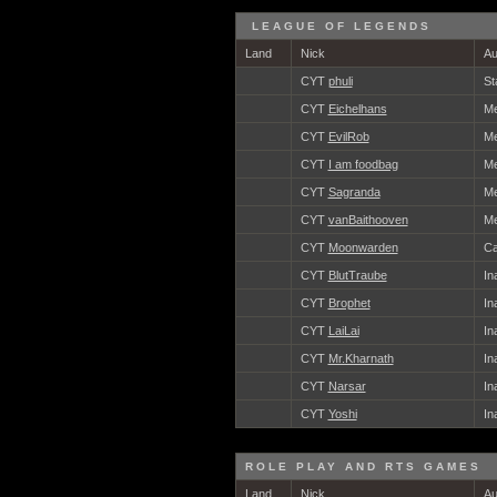
LEAGUE OF LEGENDS
Land
Nick
Au
CYT
phuli
St
CYT
Eichelhans
Me
CYT
EvilRob
Me
CYT
I am foodbag
Me
CYT
Sagranda
Me
CYT
vanBaithooven
Me
CYT
Moonwarden
Ca
CYT
BlutTraube
In
CYT
Brophet
In
CYT
LaiLai
In
CYT
Mr.Kharnath
In
CYT
Narsar
In
CYT
Yoshi
In
ROLE PLAY AND RTS GAMES
Land
Nick
Au