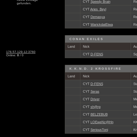
CYT
Speedy Brain
Re
gefunden.
CYT
Aries_Beyl
Re
CYT
Demasya
Re
CYT
WarickdatEtwa
Re
CONAN EXILES
Land
Nick
Au
176.57.129.12:3760
CYT
D-FENS
Sq
Online:
0
/ 0
K.K.N.D. 2 KROSSFIRE
Land
Nick
Au
CYT
D-FENS
St
CYT
Seras
St
CYT
Driver
Me
CYT
sh@rp
Me
CYT
BELZEBUB
Le
CYT
LOEweNz@Hn
K
CYT
SeriousToni
Kr