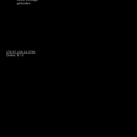
gefunden.
176.57.129.12:3760
Online:
0
/ 0