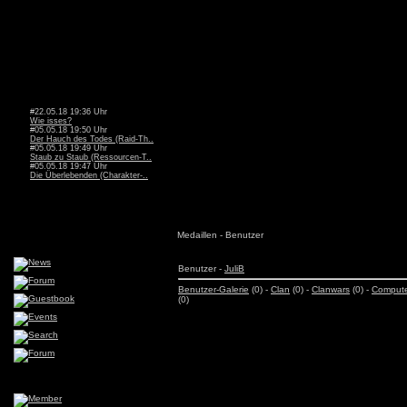
#22.05.18 19:36 Uhr
Wie isses?
#05.05.18 19:50 Uhr
Der Hauch des Todes (Raid-Th..
#05.05.18 19:49 Uhr
Staub zu Staub (Ressourcen-T..
#05.05.18 19:47 Uhr
Die Überlebenden (Charakter-..
Medaillen - Benutzer
Benutzer -
JuliB
Benutzer-Galerie
(0) -
Clan
(0) -
Clanwars
(0) -
Comput
(0)