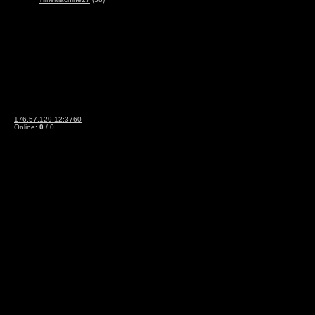
176.57.129.12:3760
Online:
0
/ 0