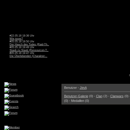
#22.05.18 19:36 Uhr
Wie isses?
#05.05.18 19:50 Uhr
Der Hauch des Todes (Raid-Th..
#05.05.18 19:49 Uhr
Staub zu Staub (Ressourcen-T..
#05.05.18 19:47 Uhr
Die Überlebenden (Charakter-..
Benutzer -
JimA
Benutzer-Galerie
(0) -
Clan
(2) -
Clanwars
(0) 
(0) - Medaillen (0)