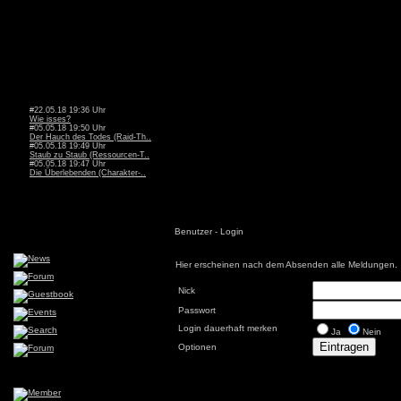
#22.05.18 19:36 Uhr
Wie isses?
#05.05.18 19:50 Uhr
Der Hauch des Todes (Raid-Th..
#05.05.18 19:49 Uhr
Staub zu Staub (Ressourcen-T..
#05.05.18 19:47 Uhr
Die Überlebenden (Charakter-..
Benutzer - Login
Hier erscheinen nach dem Absenden alle Meldungen.
Nick
Passwort
Login dauerhaft merken
Ja
Nein
Optionen