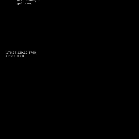
gefunden.
176.57.129.12:3760
Online:
0
/ 0