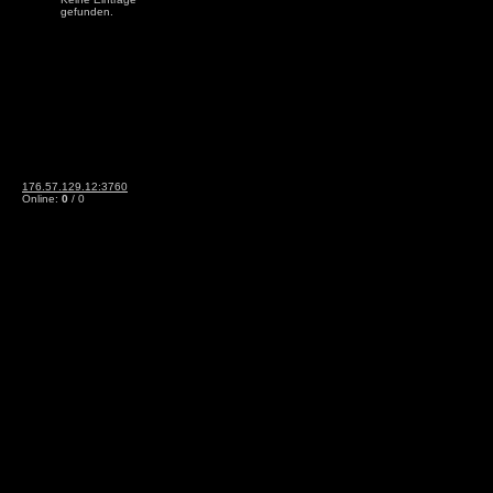
gefunden.
176.57.129.12:3760
Online:
0
/ 0