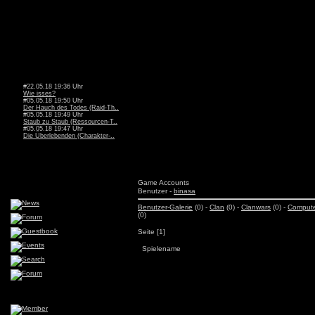
#22.05.18 19:36 Uhr
Wie isses?
#05.05.18 19:50 Uhr
Der Hauch des Todes (Raid-Th..
#05.05.18 19:49 Uhr
Staub zu Staub (Ressourcen-T..
#05.05.18 19:47 Uhr
Die Überlebenden (Charakter-..
Game Accounts
Benutzer -
binasa
Benutzer-Galerie
(0) -
Clan
(0) -
Clanwars
(0) -
Comput
(0)
Seite [1]
Spielename