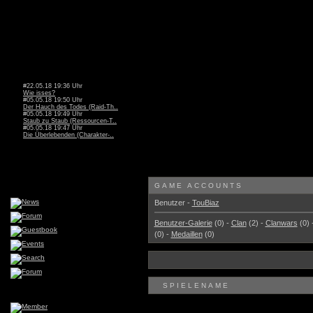
#22.05.18 19:36 Uhr
Wie isses?
#05.05.18 19:50 Uhr
Der Hauch des Todes (Raid-Th..
#05.05.18 19:49 Uhr
Staub zu Staub (Ressourcen-T..
#05.05.18 19:47 Uhr
Die Überlebenden (Charakter-..
GAME ACCOUNTS
Benutzer -
TouBiaz
Benutzer-Galerie
(0) -
Clan
(2) -
Clanwars
(0) 
(0) -
Medaillen
(0)
SPIELENAME