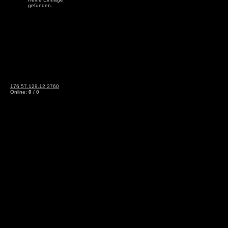
gefunden.
176.57.129.12:3760
Online:
0
/ 0