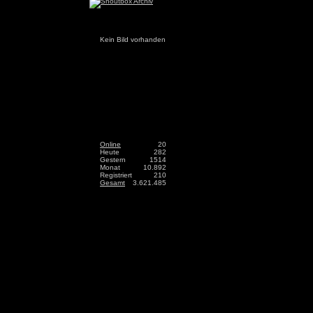
Kein Bild vorhanden
Online
20
Heute
282
Gestern
1514
Monat
10.892
Registriert
210
Gesamt
3.621.485