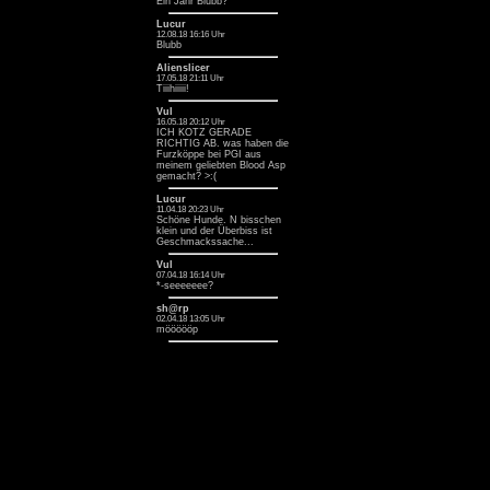
Ein Jahr Blubb? ^^
Lucur
12.08.18 16:16 Uhr
Blubb
Alienslicer
17.05.18 21:11 Uhr
Tiiihiiiii!
Vul
16.05.18 20:12 Uhr
ICH KOTZ GERADE
RICHTIG AB. was haben die
Furzköppe bei PGI aus
meinem geliebten Blood Asp
gemacht? >:(
Lucur
11.04.18 20:23 Uhr
Schöne Hunde. N bisschen
klein und der Überbiss ist
Geschmackssache...
Vul
07.04.18 16:14 Uhr
*-seeeeeee?
sh@rp
02.04.18 13:05 Uhr
möööööp