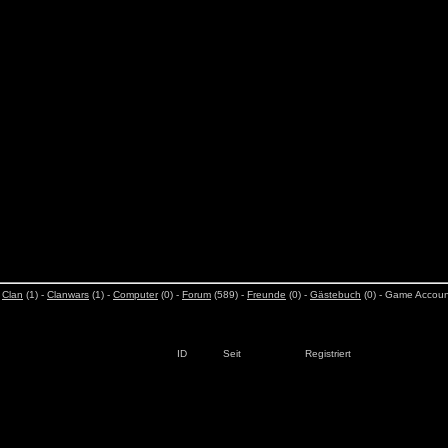
-
Clan
(1) -
Clanwars
(1) -
Computer
(0) -
Forum
(589) -
Freunde
(0) -
Gästebuch
(0) - Game Account
ID
Seit
Registriert