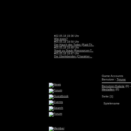
#22.05.18 19:36 Uhr
Wie isses?
#05.05.18 19:50 Uhr
Der Hauch des Todes (Raid-Th..
#05.05.18 19:49 Uhr
Staub zu Staub (Ressourcen-T..
#05.05.18 19:47 Uhr
Die Überlebenden (Charakter-..
Game Accounts
Benutzer -
Tyrune
Benutzer-Galerie
(0) 
Medaillen
(0)
Seite [1]
Spielename