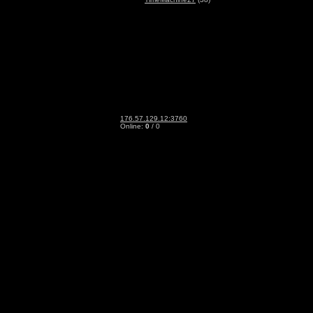
176.57.129.12:3760
Online:
0
/ 0