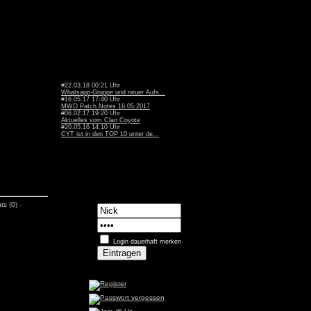
#22.03.18 00:21 Uhr
Whatsapp-Gruppe und neuer Aufs...
#16.05.17 17:40 Uhr
MWO Patch Notes 16.05.2017
#06.02.17 19:20 Uhr
Aktuelles vom Clan Coyote
#20.05.16 14:10 Uhr
CYT ist in den TOP 10 unter de...
s (0) -
Login dauerhaft merken