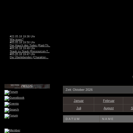
#22.05.18 19:36 Uhr
Wie isses?
#05.05.18 19:50 Uhr
Der Hauch des Todes (Raid-Th..
#05.05.18 19:49 Uhr
Staub zu Staub (Ressourcen-T..
#05.05.18 19:47 Uhr
Die Überlebenden (Charakter-..
Zeit: Oktober 2026
Januar
Februar
Juli
August
S
DATUM
NAME