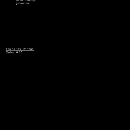
gefunden.
176.57.129.12:3760
Online:
0
/ 0