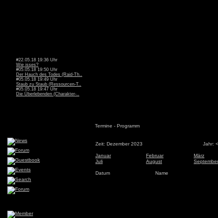
#22.05.18 19:36 Uhr
Wie isses?
#05.05.18 19:50 Uhr
Der Hauch des Todes (Raid-Th..
#05.05.18 19:49 Uhr
Staub zu Staub (Ressourcen-T..
#05.05.18 19:47 Uhr
Die Überlebenden (Charakter-..
Termine - Programm
Zeit: Dezember 2023
Jahr: 
Januar
Februar
März
Juli
August
Septembe
Datum
Name