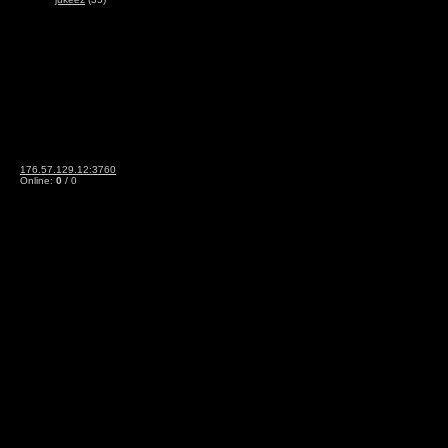
176.57.129.12:3760
Online:
0
/ 0