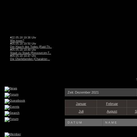
#22.05.18 19:36 Uhr
Wie isses?
#05.05.18 19:50 Uhr
Der Hauch des Todes (Raid-Th..
#05.05.18 19:49 Uhr
Staub zu Staub (Ressourcen-T..
#05.05.18 19:47 Uhr
Die Überlebenden (Charakter-..
Zeit: Dezember 2021
Januar
Februar
Juli
August
S
DATUM
NAME