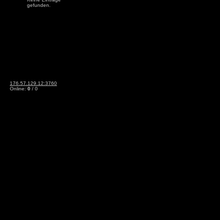
gefunden.
176.57.129.12:3760
Online:
0
/ 0