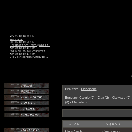
#22.05.18 19:36 Uhr
Wie isses?
#05.05.18 19:50 Uhr
Der Hauch des Todes (Raid-Th..
#05.05.18 19:49 Uhr
Staub zu Staub (Ressourcen-T..
#05.05.18 19:47 Uhr
Die Überlebenden (Charakter-..
Benutzer -
Eichelhans
Benutzer-Galerie
(0) - Clan (2) -
Clanwars
(0) 
(0) -
Medaillen
(0)
CLAN
SQUAD
Clan Coyote
Clanmember