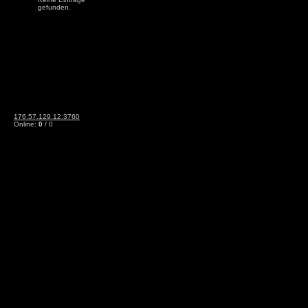
gefunden.
176.57.129.12:3760
Online:
0
/ 0