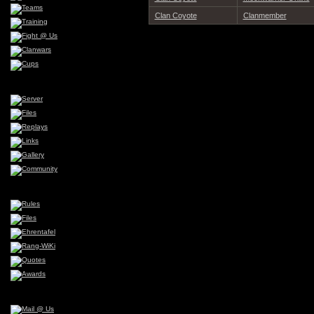
Clan Coyote
Clanmember