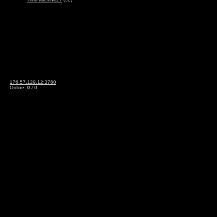
176.57.129.12:3760
Online:
0
/ 0