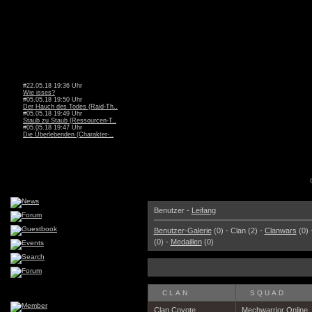
#22.05.18 19:36 Uhr
Wie isses?
#05.05.18 19:50 Uhr
Der Hauch des Todes (Raid-Th..
#05.05.18 19:49 Uhr
Staub zu Staub (Ressourcen-T..
#05.05.18 19:47 Uhr
Die Überlebenden (Charakter-..
Benutzer -
Leifang
Benutzer-Galerie
(0) - Clan (2) -
Clanwars
(0) 
(0) -
Medaillen
(0)
CLAN
SQUAD
Clan Coyote
Mechwarrior Online