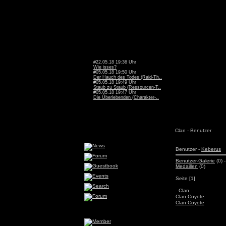
#22.05.18 19:36 Uhr
Wie isses?
#05.05.18 19:50 Uhr
Der Hauch des Todes (Raid-Th..
#05.05.18 19:49 Uhr
Staub zu Staub (Ressourcen-T..
#05.05.18 19:47 Uhr
Die Überlebenden (Charakter-..
Clan - Benutzer
Benutzer -
Keberus
Benutzer-Galerie
(0) -
Medaillen
(0)
Seite [1]
Clan
Clan Coyote
Clan Coyote