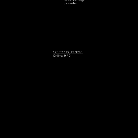
gefunden.
176.57.129.12:3760
Online:
0
/ 0