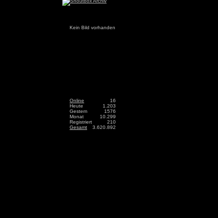
Kein Bild vorhanden
Online
16
Heute
1.203
Gestern
1576
Monat
10.299
Registriert
210
Gesamt
3.620.892