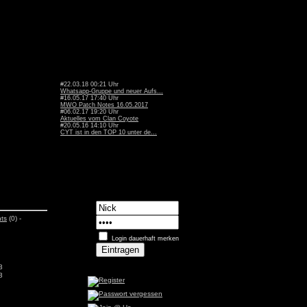
#22.03.18 00:21 Uhr
Whatsapp-Gruppe und neuer Aufs...
#16.05.17 17:40 Uhr
MWO Patch Notes 16.05.2017
#06.02.17 19:20 Uhr
Aktuelles vom Clan Coyote
#20.05.16 14:10 Uhr
CYT ist in den TOP 10 unter de...
ts
(0) -
Login dauerhaft merken
3
3