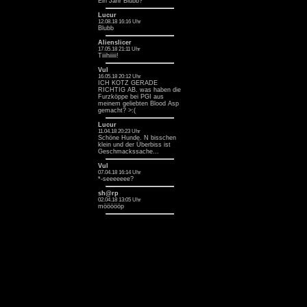
Ein Jahr Blubb? ^^
Lucur
12.08.18 16:16 Uhr
Blubb
Alienslicer
17.05.18 21:11 Uhr
Tiiihiiiii!
Vul
16.05.18 20:12 Uhr
ICH KOTZ GERADE
RICHTIG AB. was haben die
Furzköppe bei PGI aus
meinem geliebten Blood Asp
gemacht? >:(
Lucur
11.04.18 20:23 Uhr
Schöne Hunde. N bisschen
klein und der Überbiss ist
Geschmackssache...
Vul
07.04.18 16:14 Uhr
*-seeeeeee?
sh@rp
02.04.18 13:05 Uhr
möööööp