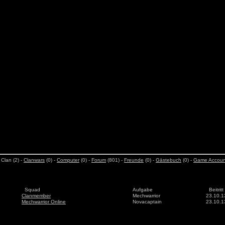
 Clan (2) -
Clanwars
(0) -
Computer
(0) -
Forum
(801) -
Freunde
(0) -
Gästebuch
(0) -
Game Accoun
Squad
Aufgabe
Beitritt
Clanmember
Mechwarrior
23.10.1
Mechwarrior Online
Novacaptain
23.10.1