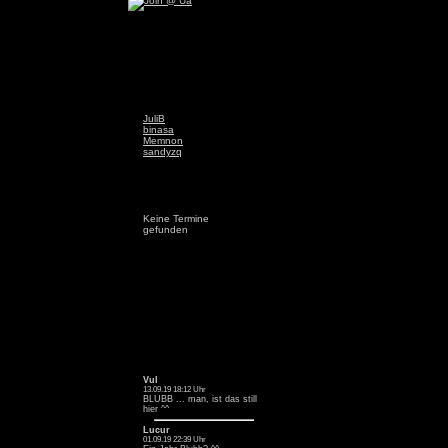
JuliB
binasa
Memnon
sandyzq
Keine Termine
gefunden
Vul
13.09.19 18:12 Uhr
BLUBB ... man, ist das still
hier ^^
Lucur
01.09.19 22:39 Uhr