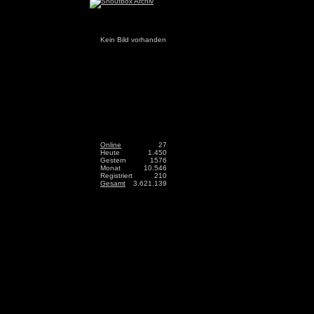
Kein Bild vorhanden
Online
27
Heute
1.450
Gestern
1576
Monat
10.546
Registriert
210
Gesamt
3.621.139