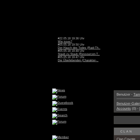
#22.05.18 19:36 Uhr
Wie isses?
#05.05.18 19:50 Uhr
Der Hauch des Todes (Raid-Th..
#05.05.18 19:49 Uhr
Staub zu Staub (Ressourcen-T..
#05.05.18 19:47 Uhr
Die Überlebenden (Charakter-..
Benutzer -
Tama
Benutzer-Galer
Accounts
(0) -
CLAN
Clan Coyote