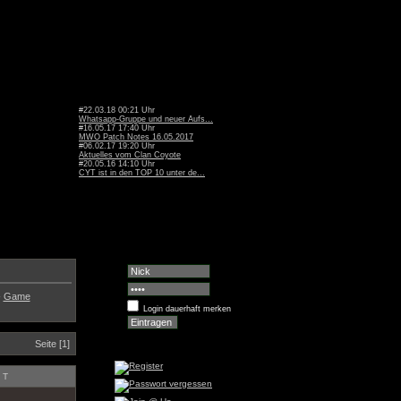
#22.03.18 00:21 Uhr
Whatsapp-Gruppe und neuer Aufs...
#16.05.17 17:40 Uhr
MWO Patch Notes 16.05.2017
#06.02.17 19:20 Uhr
Aktuelles vom Clan Coyote
#20.05.16 14:10 Uhr
CYT ist in den TOP 10 unter de...
-
Game
Login dauerhaft merken
Seite [1]
TT