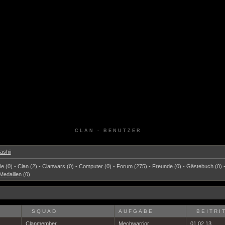
CLAN - BENUTZER
shii
ie
(0) - Clan (2) -
Clanwars
(0) -
Computer
(0) -
Forum
(275) -
Freunde
(0) -
Gästebuch
(0) 
Medaillen
(0)
SQUAD
AUFGABE
BEITRI
Clanmember
Mechwarrior
01.02.13