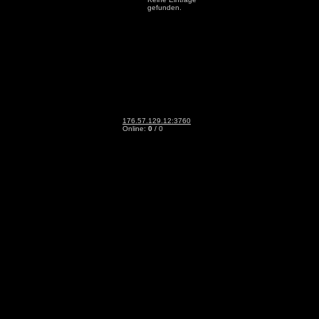
gefunden.
176.57.129.12:3760
Online:
0
/ 0