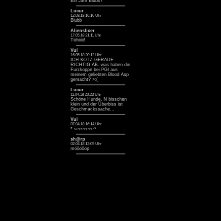
Ein Jahr Blubb? ^^
Lucur
12.08.18 16:16 Uhr
Blubb
Alienslicer
17.05.18 21:11 Uhr
Tiiihiiiii!
Vul
16.05.18 20:12 Uhr
ICH KOTZ GERADE
RICHTIG AB. was haben die
Furzköppe bei PGI aus
meinem geliebten Blood Asp
gemacht? >:(
Lucur
11.04.18 20:23 Uhr
Schöne Hunde. N bisschen
klein und der Überbiss ist
Geschmackssache...
Vul
07.04.18 16:14 Uhr
*-seeeeeee?
sh@rp
02.04.18 13:05 Uhr
möööööp