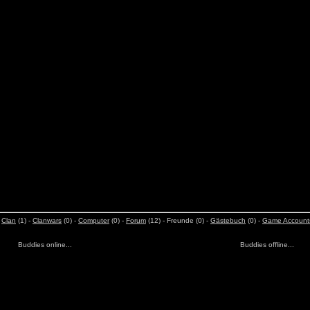
-
Clan
(1) -
Clanwars
(0) -
Computer
(0) -
Forum
(12) - Freunde (0) -
Gästebuch
(0) -
Game Account
Buddies online...
Buddies offline...