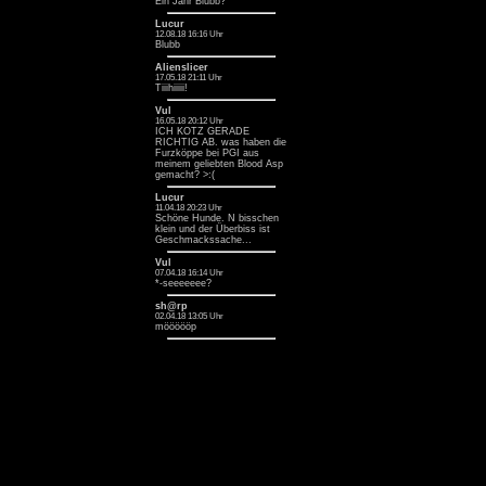
Ein Jahr Blubb? ^^
Lucur
12.08.18 16:16 Uhr
Blubb
Alienslicer
17.05.18 21:11 Uhr
Tiiihiiiii!
Vul
16.05.18 20:12 Uhr
ICH KOTZ GERADE
RICHTIG AB. was haben die
Furzköppe bei PGI aus
meinem geliebten Blood Asp
gemacht? >:(
Lucur
11.04.18 20:23 Uhr
Schöne Hunde. N bisschen
klein und der Überbiss ist
Geschmackssache...
Vul
07.04.18 16:14 Uhr
*-seeeeeee?
sh@rp
02.04.18 13:05 Uhr
möööööp