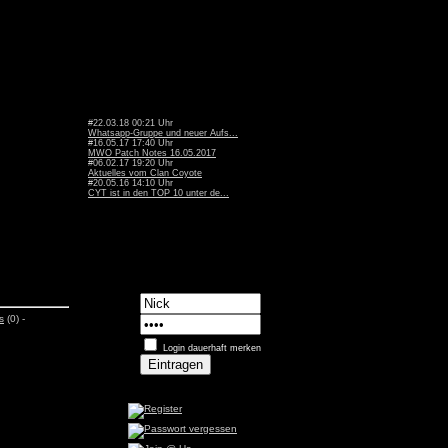
#22.03.18 00:21 Uhr
Whatsapp-Gruppe und neuer Aufs...
#16.05.17 17:40 Uhr
MWO Patch Notes 16.05.2017
#06.02.17 19:20 Uhr
Aktuelles vom Clan Coyote
#20.05.16 14:10 Uhr
CYT ist in den TOP 10 unter de...
s
(0) -
Login dauerhaft merken