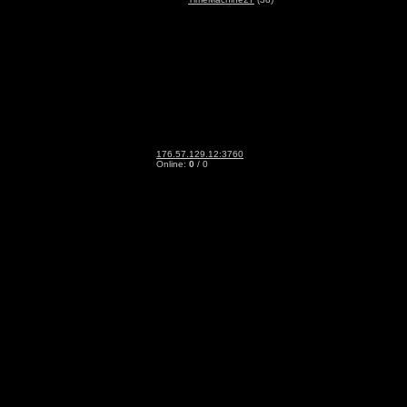
176.57.129.12:3760
Online:
0
/ 0