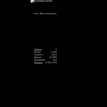
Kein Bild vorhanden
Online
9
Heute
1.348
Gestern
1441
Monat
11.885
Registriert
210
Gesamt
3.622.478