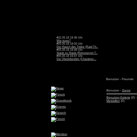
#22.05.18 19:36 Uhr
Wie isses?
#05.05.18 19:50 Uhr
Der Hauch des Todes (Raid-Th..
#05.05.18 19:49 Uhr
Staub zu Staub (Ressourcen-T..
#05.05.18 19:47 Uhr
Die Überlebenden (Charakter-..
Benutzer - Freunde
Benutzer -
Germi
Benutzer-Galerie
(0) 
Medaillen
(0)