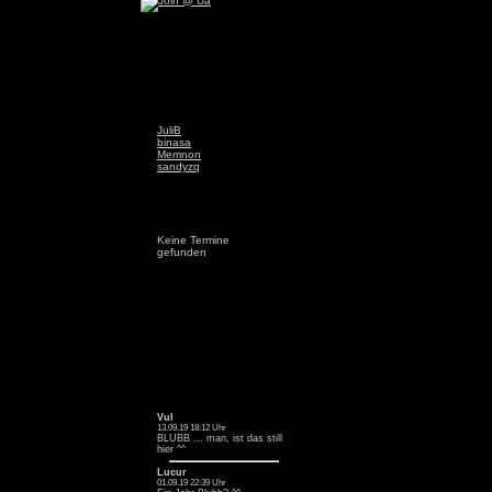
JuliB
binasa
Memnon
sandyzq
Keine Termine
gefunden
Vul
13.09.19 18:12 Uhr
BLUBB ... man, ist das still
hier ^^
Lucur
01.09.19 22:39 Uhr