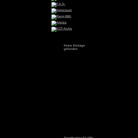
Keine Einträge
gefunden.
TimeMachine27
(38)