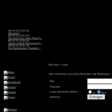
#22.05.18 19:36 Uhr
Wie isses?
#05.05.18 19:50 Uhr
Der Hauch des Todes (Raid-Th..
#05.05.18 19:49 Uhr
Staub zu Staub (Ressourcen-T..
#05.05.18 19:47 Uhr
Die Überlebenden (Charakter-..
Benutzer - Login
Hier erscheinen nach dem Absenden alle Meldungen.
Nick
Passwort
Login dauerhaft merken
Ja
Nein
Optionen