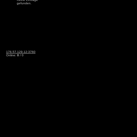
gefunden.
176.57.129.12:3760
Online:
0
/ 0