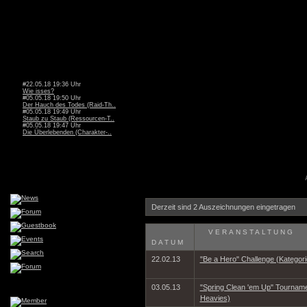
#22.05.18 19:36 Uhr
Wie isses?
#05.05.18 19:50 Uhr
Der Hauch des Todes (Raid-Th..
#05.05.18 19:49 Uhr
Staub zu Staub (Ressourcen-T..
#05.05.18 19:47 Uhr
Die Überlebenden (Charakter-..
Derzeit sind 2 Auszeichnungen eingetragen
VERANSTALTUNG
DATUM
22.02.13
"Be a Hero" Challenge (Kategor
03.05.13
"Spring Clean 'em Up" Tourname
Heavies)