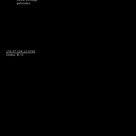
gefunden.
176.57.129.12:3760
Online:
0
/ 0